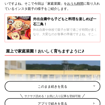
いですよね。そこで今回は「家庭菜園」を
おうち時間
に取り入れ
ているインスタ親子の様子をご紹介します。
外出自粛中も子どもと料理を楽しめば一
石二鳥！
外出自粛や休校で親子が家で過ごす時間が多く
なり、大変なのが食事の準備ですよね。そこ
で、料理作りを親子で楽しんでいる様子をイン
スタグラムから集めてみました！親子で作れ
ば、楽ちんでお互い楽しい時間が過ごせて◎！
屋上で家庭菜園！おいしく育ちますように♪
このまま続きを見る
サクサク読める！お気に入り記事を登録可能
アプリで続きを見る