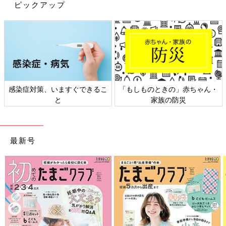
ピックアップ
んてとっても貴重な経験ですね。
いかがでしたか？
おうち時間が長期化する今だからこそ、子どもと一緒に毎日野菜
の成長をじっくり見守ることができそうですね。気になった方
は、ぜひ親子でのおうち時間に取り入れてみてください。
(文・田中いづみ)
※記事内容でご紹介している投稿、リンク先は、削除される場合
感染症対策、いますぐできるこ
「もしものときの」赤ちゃん・
があります。あらかじめご了承ください。
と
家族の防災
※記事の内容は記載当時の情報であり、現在と異なる場合があり
ます。
最新号