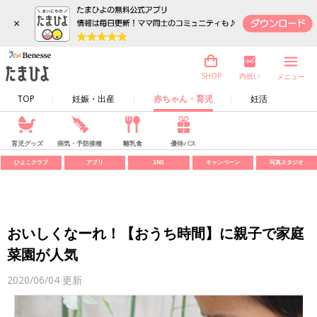
×
内祝い
SHOP
メニュー
TOP
妊娠・出産
赤ちゃん・育児
妊活
育児グッズ
病気・予防接種
離乳食
優待パス
ひよこクラブ
アプリ
SNS
キャンペーン
写真スタジオ
おいしくなーれ！【おうち時間】に親子で家庭
菜園が人気
2020/06/04
更新