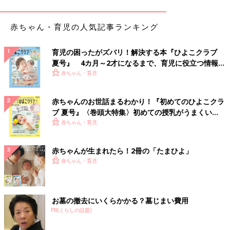
チクチクは新鮮な証拠！きゅうりを初収穫
赤ちゃん・育児の人気記事ランキング
育児の困ったがズバリ！解決する本『ひよこクラブ
夏号』 4カ月～2才になるまで、育児に役立つ情報が
いっぱい！
赤ちゃん・育児
赤ちゃんのお世話まるわかり！『初めてのひよこクラ
ブ 夏号』〈巻頭大特集〉初めての授乳がうまくい
く！ おっぱい・ミルクの基本と夏のトラブル 解決テ
赤ちゃん・育児
ク
赤ちゃんが生まれたら！2冊の「たまひよ」
赤ちゃん・育児
お墓の撤去にいくらかかる？墓じまい費用
PR(くらしの話題)