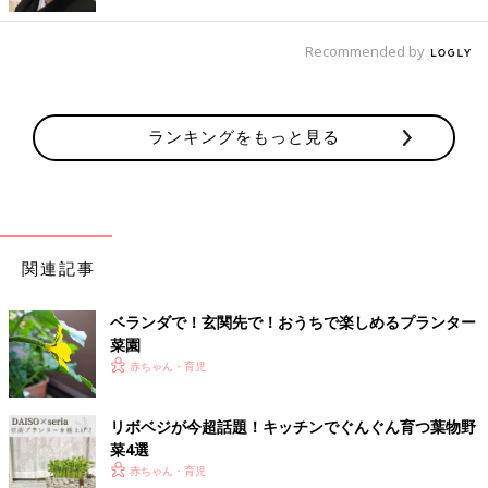
出典：Instagramアカウント「star105ice」
Recommended by
star105iceさんのおうちでは、家庭菜園で育てたきゅうりを初収
穫したそう。お子さんは採れたてのきゅうりのチクチクした触り
心地にちょっと戸惑いもあったようですが、そんな経験ができる
のも新鮮な野菜に触れられる家庭菜園ならでは。
ランキングをもっと見る
大きくなったかな？植物への興味が広がる家庭菜園
関連記事
ベランダで！玄関先で！おうちで楽しめるプランター
菜園
赤ちゃん・育児
リボベジが今超話題！キッチンでぐんぐん育つ葉物野
菜4選
赤ちゃん・育児