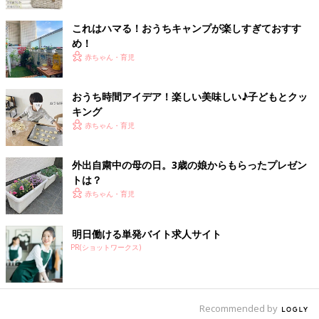
これはハマる！おうちキャンプが楽しすぎておすす
め！
赤ちゃん・育児
おうち時間アイデア！楽しい美味しい♪子どもとクッ
キング
赤ちゃん・育児
出典：Instagramアカウント「megu_yhg」
お庭で育てているトマトの様子が気になるME
GU
さんキッズ。毎
外出自粛中の母の日。3歳の娘からもらったプレゼン
日お水をやって少しずつ大きくなる姿をみて、愛着が湧いてきた
トは？
のでしょうね。植物の成長を見守りながら子どもの興味が広がっ
赤ちゃん・育児
ていくのも素敵です。
農家さんのアドバイスを受けならがベランダ菜園に
明日働ける単発バイト求人サイト
PR(ショットワークス)
挑戦！
Recommended by