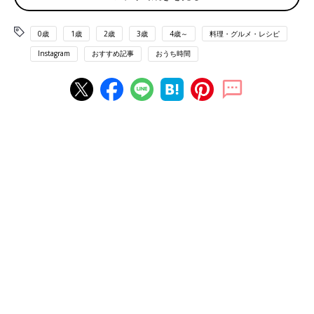
0歳
1歳
2歳
3歳
4歳～
料理・グルメ・レシピ
Instagram
おすすめ記事
おうち時間
出典：Instagramアカウント「taekokoro_119」
おうちの屋上で家庭菜園をはじめたというtaekokoro_119さん親
子。トマトやきゅうり、スイカなどたくさんの種類の野菜の苗を
植えたそうです。おいしく育つようにと思いをこめて、キッズも
しっかり水やりをお手伝い！