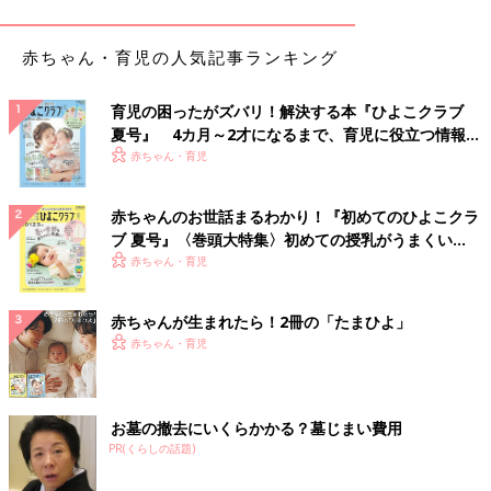
赤ちゃん・育児の人気記事ランキング
育児の困ったがズバリ！解決する本『ひよこクラブ
夏号』 4カ月～2才になるまで、育児に役立つ情報が
いっぱい！
赤ちゃん・育児
赤ちゃんのお世話まるわかり！『初めてのひよこクラ
赤ちゃんの足には土踏まずはまだなく、これから歩くことによっ
ブ 夏号』〈巻頭大特集〉初めての授乳がうまくい
て形成されていき ます。また、足の骨の多くはまだ軟骨で、関
く！ おっぱい・ミルクの基本と夏のトラブル 解決テ
赤ちゃん・育児
節の連結もまだゆるい状態です。なので足に合わない小さな靴で
ク
も履けてしまうので注意が必要です。
赤ちゃんが生まれたら！2冊の「たまひよ」
赤ちゃん・育児
【赤ちゃんの足の特徴2】甲高でつま先が扇形
お墓の撤去にいくらかかる？墓じまい費用
PR(くらしの話題)