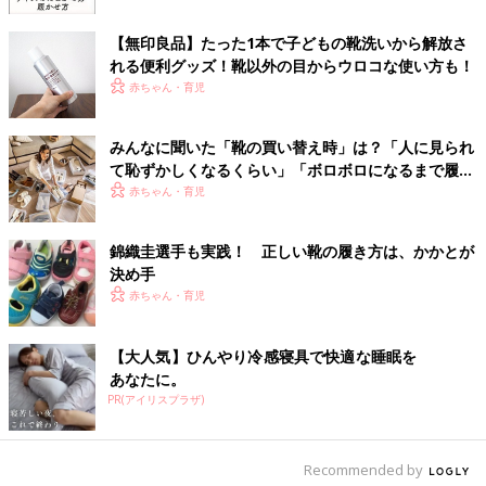
【無印良品】たった1本で子どもの靴洗いから解放さ
れる便利グッズ！靴以外の目からウロコな使い方も！
赤ちゃん・育児
みんなに聞いた「靴の買い替え時」は？「人に見られ
て恥ずかしくなるくらい」「ボロボロになるまで履き
つぶす」もあり!? お気に入りの靴を長くもたせる時短
赤ちゃん・育児
ケア法も！
錦織圭選手も実践！ 正しい靴の履き方は、かかとが
決め手
赤ちゃん・育児
【大人気】ひんやり冷感寝具で快適な睡眠を
初めての靴選びでチェックしたいポイントを吉村先生に聞きまし
あなたに。
た。可能ならお店で直接商品を見て確認できるのがベストです。
PR(アイリスプラザ)
【ここをチェック１】靴の中で足が動かないよう、 ベルト
で調節・固定できる
Recommended by