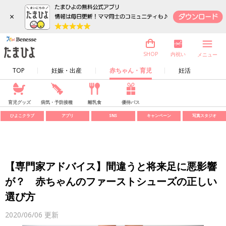
×
内祝い
SHOP
メニュー
TOP
妊娠・出産
赤ちゃん・育児
妊活
育児グッズ
病気・予防接種
離乳食
優待パス
ひよこクラブ
アプリ
SNS
キャンペーン
写真スタジオ
【専門家アドバイス】間違うと将来足に悪影響
が？ 赤ちゃんのファーストシューズの正しい
選び方
2020/06/06
更新