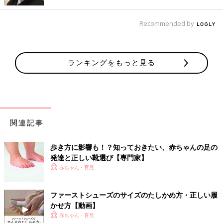
Recommended by
ランキングをもっと見る
赤ちゃんの足はまだ足長が短いため、ぷっくりとした甲高に見え
関連記事
ます。また、つま先が扇形に広く見えることが多いですが、最近
は全体的に幅細の子も増えています。形の特徴を見極めて、意識
歩き方に影響も！？知っておきたい、赤ちゃんの足の
をした靴選びをすることが大切です。靴を選ぶ際は、甲やつまま
発達と正しい靴選び【専門家】
先を圧迫しないデザインのものを選びましょう。成長するにつれ
赤ちゃん・育児
て甲が低くなり、足幅に対してつま先幅が狭いバランスに変化し
ていくので、形の変化にも気をつけていきます。
ファーストシューズのサイズのたしかめ方・正しい履
かせ方【動画】
初めての靴選びでは、この4つをチェックして！
赤ちゃん・育児