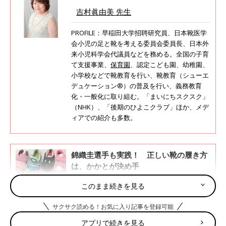
吉村眞由美 先生
PROFILE：早稲田大学招聘研究員、日本靴医学
会小児の足と靴を考える委員会委員長、日本外
来小児科学会代議員などを務める。全国の子育
て支援事業、
保育園
、認定こども園、幼稚園、
小学校などで靴教育を行い、靴教育（シューエ
デュケーション®）の普及を行い、義務教育
化・一般化に取り組む。「まいにちスクスク」
（NHK）、「後期のひよこクラブ」ほか、メデ
ィアでの紹介も多数。
錦織圭選手も実践！ 正しい靴の履き方
は、かかとが決め手
靴の履かせ方、脱ぎ方に正しい方法があるのを
このまま続きを見る
ご存じですか？ つま先で地面をトントンする
のは、実はNG！全国の保育園、幼稚園、小学
サクサク読める！お気に入り記事を登録可能
校などを巡り、子どもたちや先生、保護者たち
に靴教育を行っている、靴教育の第一人者“靴
アプリで続きを見る
足首をしっかり支え、歩きやすい靴を選んで
教育・シューエデュケーション®シューエデュ