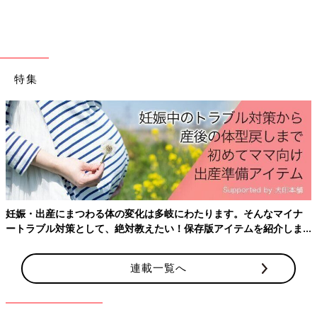
特集
妊娠・出産にまつわる体の変化は多岐にわたります。そんなマイナ
ートラブル対策として、絶対教えたい！保存版アイテムを紹介しま
履かせやすく脱がせやすいように、履き口が広く開くものを選び
す。
ましょう。足幅に合わせてきめこまかく調節ができるよう、ベル
連載一覧へ
トの裏が全面、面ファスナーになっているものがおすすめです。
前足首からかかとに向けて、斜め 45度方向にベルトがついてい
るものがいいでしょう。