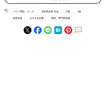
ケーター®”吉村眞由美先生に、ファーストシ
ューズ選びのキホンや正しい靴の履かせ方につ
ファーストシューズの買い時は、赤ちゃんがどこにもつかまら
ベビー用品・グッズ
吉村眞由美 先生
0歳
1歳
いて話を聞きました。
ず、4～5歩くらい歩けるようになったらを目安にしましょう。
発育発達
おすすめ記事
医師・専門家監修
１才
前後の赤ちゃんの足の骨はほとんどが軟骨でできているた
め、立ったときに不安定なのが特徴です。大人の足と比べてかか
と幅の比率が小さく、足先が広い扇形をしており、土踏まずはま
だありません。土踏まずのアーチは、足の指を正しく動かして歩
くことで形成されていきますから、正しい歩き方を習得できるよ
う、赤ちゃんの足の特徴を考慮した上で、足首からかかとにかけ
てをしっかり支えられ、歩きやすい靴を選ぶことが大切です。
【赤ちゃんの足の特徴１】土踏まずがなく、骨、関節がや
わらかい