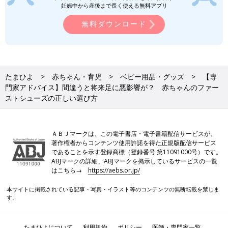
妊娠中から産後まで長く使える無料アプリ
中敷きが取り外せると、足のサイズ確認がしやすくおすすめで
す。また、中敷きだけを洗うことができ、衛生的に使えます。履
無料ダウンロード
いていないときは中敷きを取り出し、中敷きのつま先を上にして
立てて靴の中の換気や乾燥に心がけましょう。
サイズ選びやはかせ方を間違うと起きる5つのデメ
たまひよ
赤ちゃん・育児
ベビー用品・グッズ
【専
リットとは
門家アドバイス】間違うと将来足に悪影響が？ 赤ちゃんのファー
ストシューズの正しい選び方
ＡＢＪマークは、この電子書店・電子書籍配信サービスが、
著作権者からコンテンツ使用許諾を得た正規版配信サービス
であることを示す登録商標（登録番号 第11091000号）です。
ABJマークの詳細、ABJマークを掲示しているサービスの一覧
はこちら→
https://aebs.or.jp/
本サイトに掲載されている記事・写真・イラスト等のコンテンツの無断転載を禁じま
す。
たまひよについて
利用規約
ポリシー
医師・専門家一覧