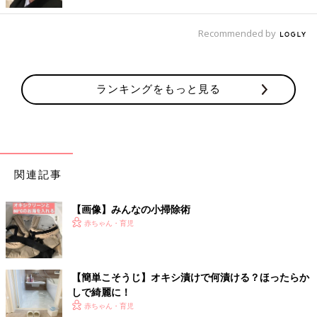
Recommended by
ランキングをもっと見る
関連記事
出典：Instagramアカウント「るな」
【画像】みんなの小掃除術
こちらは洗濯槽をオキシ漬けした念入りこそうじ（小掃除）の様
赤ちゃん・育児
子です。るなさんは、休日に洗濯機を徹底掃除したそうです。オ
キシクリーンなら衣類の洗濯だけでなく、色々な掃除で活躍しそ
うですね。
【簡単こそうじ】オキシ漬けで何漬ける？ほったらか
天気の良い日に♪カーテンを気軽に洗っちゃおう
しで綺麗に！
赤ちゃん・育児