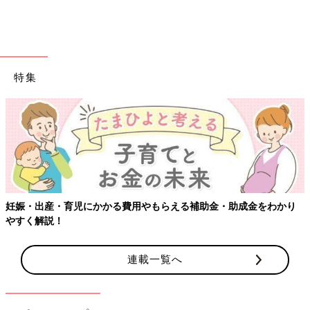
レースカーテンを浴槽で大胆にオキシ漬け！☆Hiro☆さんは汚れ
がひどい物にはアメリカ版オキシクリーンを使うとのこと。アメ
リカ版は泡立ちがよく、日本版は優しいので傷みにくいと感じる
そうです。用途に合わせて使い分けたいですね。
特集
今年のGWは「小掃除」したい人続出！
ぱぱっとキレイなるみんなのアイデア5
選
どこにも行けないゴールデンウィーク、せめて
家の片づけをしたい～と考える人も多いよう。
そこで、ママやパパたちにご紹介したい、気付
いた時にサッと簡単にできちゃう超簡単こそう
じ(小掃除)術をご紹介♪ ぜひ最後までご覧くだ
子どもの肌に触れるものは、清潔にしてあげたいけど、毎日キレ
さいね！
イを保つのはとっても大変…。そんなとき、オキシ漬けでパパッ
とこなせる家事がありそうですね。ちょっとしたこそうじ（小掃
妊娠・出産・育児にかかる費用やもらえる補助金・助成金をわかり
除）をプラスして、家事を
時短
しちゃいましょう！
やすく解説！
(文・ナキナキ)
連載一覧へ
※記事内容でご紹介している投稿、リンク先は、削除される場合
があります。あらかじめご了承ください。
※記事の内容は記載当時の情報であり、現在と異なる場合があり