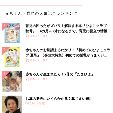
赤ちゃん・育児の人気記事ランキング
育児の困ったがズバリ！解決する本『ひよこクラブ
秋号』 4カ月～2才になるまで、育児に役立つ情報が
いっぱい！
赤ちゃん・育児
赤ちゃんのお世話まるわかり！『初めてのひよこクラ
出典：Instagramアカウント「sachie」
ブ 夏号』〈巻頭大特集〉初めての授乳がうまくい
子ども靴をジッパー付きの袋に入れるという方法でオキシ漬け！
く！ おっぱい・ミルクの基本と夏のトラブル 解決テ
赤ちゃん・育児
sachieさんは、ネットでこの方法を見つけて早速試してみたそう
ク
です。洗面台ではうまく浸からなかった靴も、この方法なら靴全
赤ちゃんが生まれたら！2冊の「たまひよ」
体の汚れが落ちるとのこと♪
赤ちゃん・育児
気になる洗濯槽の汚れをキレイにしよう！
お墓の撤去にいくらかかる？墓じまい費用
PR(くらしの話題)