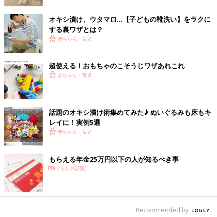
オキシ漬け、ウタマロ…【子どもの靴洗い】をラクに
する裏ワザとは？
赤ちゃん・育児
超使える！おもちゃのこそうじワザあれこれ
赤ちゃん・育児
話題のオキシ漬け術集めてみた♪ ぬいぐるみも床もキ
レイに！実例5選
赤ちゃん・育児
もらえる年金25万円以下の人が知るべき事
PR(くらしの話題)
出典：Instagramアカウント「☆Hiro☆」
Recommended by