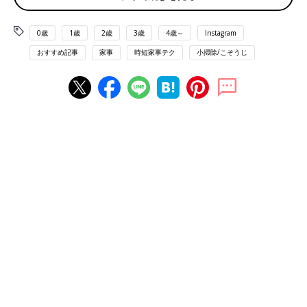
0歳
1歳
2歳
3歳
4歳～
Instagram
おすすめ記事
家事
時短家事テク
小掃除/こそうじ
出典：Instagramアカウント「rsshhok」
抱っこ紐をオキシ漬けしたrsshhokさんの投稿です。押し洗いな
どはせず、漬け置きしただけで点在していたシミが消えたとのこ
と。抱っこ紐を洗濯するタイミングが難しいと感じる人も、オキ
シ漬けなら気軽に取り組めそうですね。
目からウロコ！子ども靴を洗う裏ワザ方法とは…