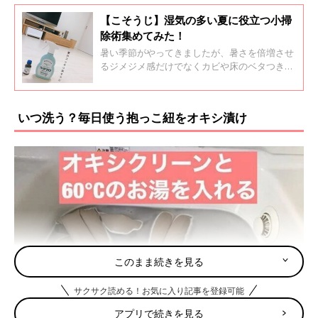
【こそうじ】湿気の多い夏に役立つ小掃
除術集めてみた！
暑い季節がやってきましたが、暑さを倍増させ
るジメジメ感だけでなくカビや床のベタつきな
ど掃除の悩みが尽きない季節でもありますよ
ね。今回はインスタから湿気の多い夏に役立つ
こそうじ(小掃除)術を集めてみました。ぜひ最
いつ洗う？毎日使う抱っこ紐をオキシ漬け
後までご覧くださいね。
このまま続きを見る
サクサク読める！お気に入り記事を登録可能
アプリで続きを見る