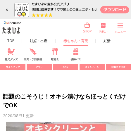
×
内祝い
SHOP
メニュー
TOP
妊娠・出産
赤ちゃん・育児
妊活
育児グッズ
病気・予防接種
離乳食
優待パス
ひよこクラブ
アプリ
SNS
キャンペーン
写真スタジオ
話題のこそうじ！オキシ漬けならほっとくだけ
でOK
2020/08/31
更新