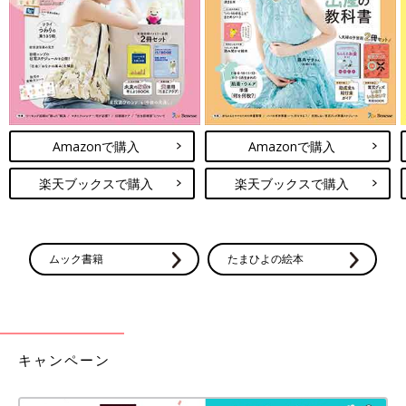
りが負担になっているママも多いはず。そんな
時に頼りになるが「時短レシピ」。簡単作れ
て、さらに野菜もちゃんと採れるレシピがあっ
たらぜひ作ってみたいですよね。今回はインス
地産地消の旬の野菜を使った料理はいかがでしたか？どれも美味
タグラムの投稿から、野菜をたっぷり使った時
しそうでヘルシーな印象でしたね。地産地消の野菜はとても新鮮
短レシピのアイデアを集めてみました！
で栄養もたっぷりだと聞くので、積極的に使っていきたいです
ね。
Amazonで購入
Amazonで購入
(文・水川ちさ)
※記事内容でご紹介している投稿、リンク先は、削除される場合
楽天ブックスで購入
楽天ブックスで購入
があります。あらかじめご了承ください。
※記事の内容は記載当時の情報であり、現在と異なる場合があり
ます。
ムック書籍
たまひよの絵本
キャンペーン