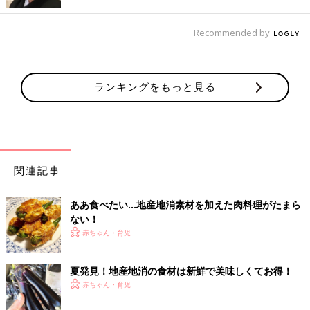
Recommended by
ランキングをもっと見る
関連記事
ああ食べたい…地産地消素材を加えた肉料理がたまら
ない！
赤ちゃん・育児
夏発見！地産地消の食材は新鮮で美味しくてお得！
出典：Instagramアカウント「mmi1002」
赤ちゃん・育児
mikaさんはこちらの縞ビーツと無花果のサラダを作ったそう。
赤玉ねぎ、ラディッシュ、レタスも全て愛知産なんだとか。地産