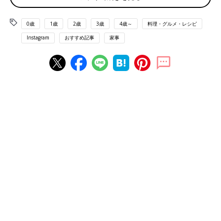
mauさんはこちらのゴーヤチャンプルーを作ったそう。豚肉が硬
くならないように塩胡椒し、小麦粉をまぶす工夫を。さらにゴー
0歳
1歳
2歳
3歳
4歳～
料理・グルメ・レシピ
ヤを薄く切って下処理をしたことでとっても美味しくできたんだ
とか。見た目もとっても美味しそうですね。
Instagram
おすすめ記事
家事
炊飯器で作る料理！マグマ