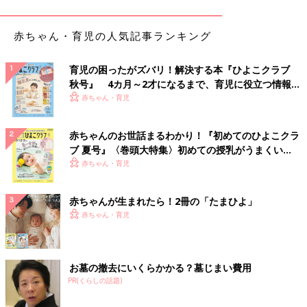
赤ちゃん・育児の人気記事ランキング
育児の困ったがズバリ！解決する本『ひよこクラブ
秋号』 4カ月～2才になるまで、育児に役立つ情報が
出典：Instagramアカウント「rin.sumiko」
いっぱい！
赤ちゃん・育児
sumikoさんはこちらのマグマという料理を作ったそう。家庭菜
園で採れたオクラ、ミニトマト、玉ねぎとベジブロス、地元産の
赤ちゃんのお世話まるわかり！『初めてのひよこクラ
干し椎茸、ニンニクを炊飯器に入れて作るんだとか。栄養たっぷ
ブ 夏号』〈巻頭大特集〉初めての授乳がうまくい
りなイメージで美味しそうですね。
く！ おっぱい・ミルクの基本と夏のトラブル 解決テ
赤ちゃん・育児
ク
彩りキレイ！縞ビーツと無花果のサラダ
赤ちゃんが生まれたら！2冊の「たまひよ」
赤ちゃん・育児
お墓の撤去にいくらかかる？墓じまい費用
PR(くらしの話題)