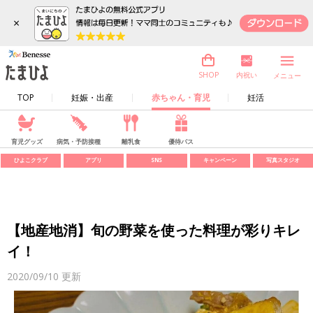
×
内祝い
SHOP
メニュー
TOP
妊娠・出産
赤ちゃん・育児
妊活
育児グッズ
病気・予防接種
離乳食
優待パス
ひよこクラブ
アプリ
SNS
キャンペーン
写真スタジオ
【地産地消】旬の野菜を使った料理が彩りキレ
イ！
2020/09/10
更新