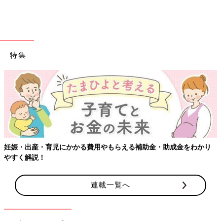
出典：Instagramアカウント「miki_zoh」
特集
みきぞうさんはこちらの見た目も豪華なハッセルバックポテトを
作ったそう。新じゃがにズッキーニをはさんでオーブンで焼いた
ようですよ。オーブンから出した後はバターを乗せて完成！これ
は食べてみたくなりますね。
うなぎ…じゃない！？ズッキーニの蒲焼き
妊娠・出産・育児にかかる費用やもらえる補助金・助成金をわかり
やすく解説！
連載一覧へ