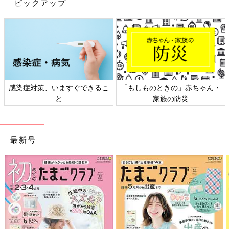
ピックアップ
感染症対策、いますぐできるこ
「もしものときの」赤ちゃん・
と
家族の防災
出典：Instagramアカウント「kanasfreelifeinoregon」
最新号
カナさんはこちらのズッキーニの蒲焼きを作ったそう。備え付け
の4色パプリカのバルサミコ酢ソテーと紫玉ねぎの甘酢漬けも彩
り豊かで美味しそうですね。野菜たっぷりのヘルシーメニューで
パクパクと食べちゃいそうです。
野菜たっぷり！超使える【時短おかず】
で楽々おうちご飯
家族でのおうち時間が増えて、3食のご飯づく