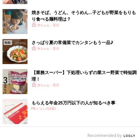
地消のてんこ盛りサラダに！見た目も華やかで美味しそうです
焼きそば、うどん、そうめん…子どもが野菜をもりも
ね。
り食べる麺料理は？
赤ちゃん・育児
ズッキーニをはさんだハッセルバックポテト
さっぱり夏の常備菜でカンタンもう一品♪
赤ちゃん・育児
【業務スーパー】下処理いらずの業スー野菜で時短調
理！
赤ちゃん・育児
もらえる年金25万円以下の人が知るべき事
PR(くらしの話題)
Recommended by