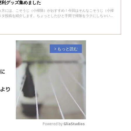
便利グッズ集めました
う方には、こそうじ（小掃除）がおすすめ！今回はそんなこそうじ（小掃
スタ投稿を紹介します。ちょっとしたひと手間で掃除をラクにしちゃいま
もっと読む
arrow_forward_ios
Powered by 
GliaStudios