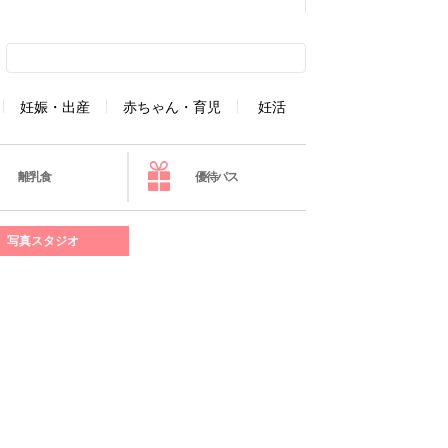
妊娠・出産
赤ちゃん・育児
妊活
離乳食
優待パス
写真スタジオ