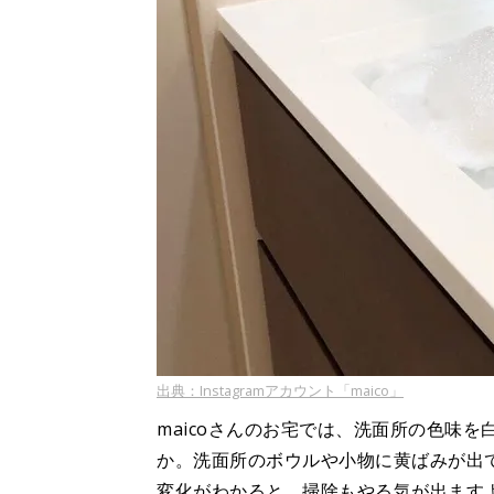
出典：Instagramアカウント「maico」
maicoさんのお宅では、洗面所の色味
か。洗面所のボウルや小物に黄ばみが出
変化がわかると、掃除もやる気が出ます