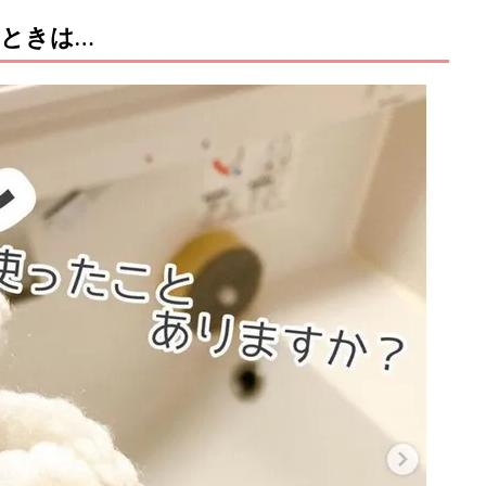
ときは…
M
u
t
e