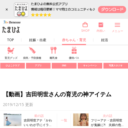
×
内祝い
SHOP
メニュー
TOP
妊娠・出産
赤ちゃん・育児
妊活
育児グッズ
病気・予防接種
離乳食
優待パス
ひよこクラブ
アプリ
SNS
キャンペーン
写真スタジオ
【動画】吉田明世さんの育児の神アイテム
2019/12/15
更新
前の話
次の話
吉田明世アナ「かわ
一覧
フリーアナ・吉田明世
いいわが子にイライ
が鬼嫁に?! 夫婦の危