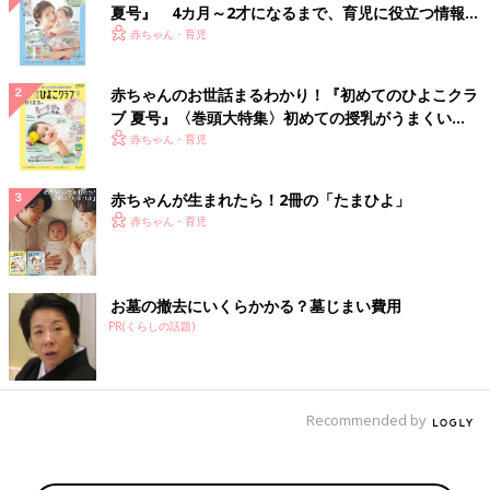
夏号』 4カ月～2才になるまで、育児に役立つ情報が
いっぱい！
赤ちゃん・育児
赤ちゃんのお世話まるわかり！『初めてのひよこクラ
ブ 夏号』〈巻頭大特集〉初めての授乳がうまくい
く！ おっぱい・ミルクの基本と夏のトラブル 解決テ
赤ちゃん・育児
ク
赤ちゃんが生まれたら！2冊の「たまひよ」
赤ちゃん・育児
お墓の撤去にいくらかかる？墓じまい費用
PR(くらしの話題)
Recommended by