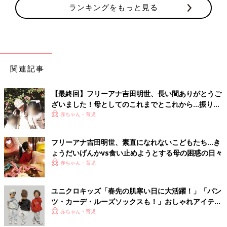
ランキングをもっと見る
関連記事
【最終回】フリーアナ吉田明世、長い間ありがとうご
ざいました！母としてのこれまでとこれから…振り返
ってみて思うこと
赤ちゃん・育児
フリーアナ吉田明世、素直になれないこどもたち…き
ょうだいげんかvs食い止めようとする母の困惑の日々
赤ちゃん・育児
ユニクロキッズ「春先の肌寒い日に大活躍！」「パン
ツ・カーデ・ルーズソックスも！」おしゃれアイテム
5選
赤ちゃん・育児