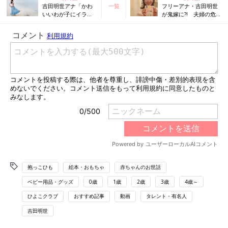
吉田明世アナ「かわ
一覧
フリーアナ・吉田明世
いいわが子にイライ
が鬼嫁に?! 夫婦の危
ラ」育児の理想と現
機を語る
実に、さとったひと
言
抱っこひも
絵本・おもちゃ
赤ちゃんのお世話
ベビー用品・グッズ
0歳
1歳
2歳
3歳
4歳～
ひよこクラブ
おすすめ記事
動画
タレント・有名人
吉田明世