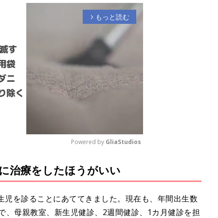
もっと読む
arrow_forward_ios
Powered by 
GliaStudios
に治療をしたほうがいい
M
u
t
新生児を診ることにあててきました。現在も、年間出生数
e
クで、母親教室、新生児健診、2週間健診、1カ月健診を担