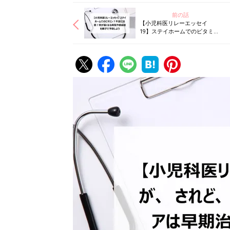
前の話
【小児科医リレーエッセイ
19】ステイホームでのビタミン
Ⅾ不足に注意！骨が弱くなる病
気や感染症を親子で予防しよう