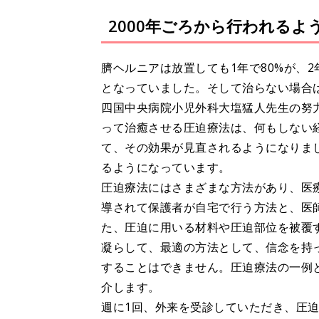
2000年ごろから行われる
臍ヘルニアは放置しても1年で80%が、
となっていました。そして治らない場合は
四国中央病院小児外科大塩猛人先生の努
って治癒させる圧迫療法は、何もしない
て、その効果が見直されるようになりま
るようになっています。
圧迫療法にはさまざまな方法があり、医
導されて保護者が自宅で行う方法と、医
た、圧迫に用いる材料や圧迫部位を被覆
凝らして、最適の方法として、信念を持
することはできません。圧迫療法の一例
介します。
週に1回、外来を受診していただき、圧