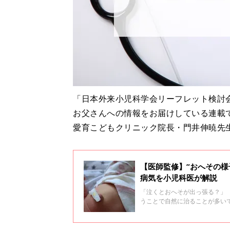
「日本外来小児科学会リーフレット検討
お父さんへの情報をお届けしている連載
愛育こどもクリニック院長・門井伸暁先
【医師監修】”おへその様
病気を小児科医が解説
「泣くとおへそが出っ張る？」
うことで自然に治ることが多い
することがある２つの病気につ