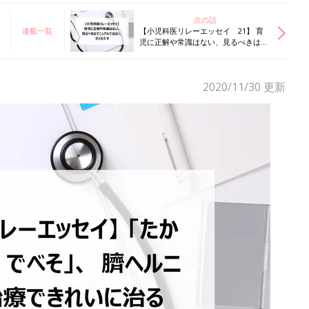
次の話
連載一覧
【小児科医リレーエッセイ 21】 育
児に正解や常識はない、見るべきはマ
ニュアルではなく、子どもです
2020/11/30
更新