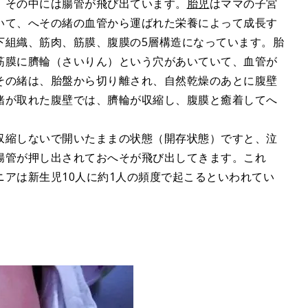
、その中には腸管が飛び出ています。
胎児
はママの子宮
いて、へその緒の血管から運ばれた栄養によって成長す
下組織、筋肉、筋膜、腹膜の5層構造になっています。胎
筋膜に臍輪（さいりん）という穴があいていて、血管が
その緒は、胎盤から切り離され、自然乾燥のあとに腹壁
緒が取れた腹壁では、臍輪が収縮し、腹膜と癒着してへ
収縮しないで開いたままの状態（開存状態）ですと、泣
腸管が押し出されておへそが飛び出してきます。これ
アは新生児10人に約1人の頻度で起こるといわれてい