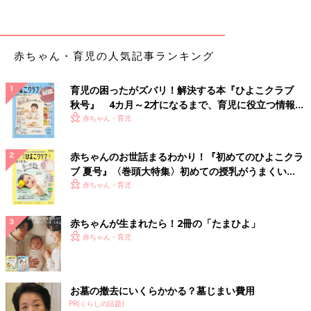
難しいものです。ひとりで考えこんでいると視野が狭くなりがち
なので、できたら誰かに話をするといいでしょう。言語化するこ
とで思考が整理されるはずです」（櫻木さん）
赤ちゃん・育児の人気記事ランキング
それでは、家庭と仕事、それぞれにおける物事の手放し方につい
て具体的に見ていきましょう。
育児の困ったがズバリ！解決する本『ひよこクラブ
秋号』 4カ月～2才になるまで、育児に役立つ情報が
家庭では、家事への注力する度合いを見極めて
いっぱい！
赤ちゃん・育児
自分にとって大切なものを見極めると、家事の力の入れ方も変わ
赤ちゃんのお世話まるわかり！『初めてのひよこクラ
ってくると言います。
ブ 夏号』〈巻頭大特集〉初めての授乳がうまくい
く！ おっぱい・ミルクの基本と夏のトラブル 解決テ
赤ちゃん・育児
「私のことを例にあげると、子どもの食事は手作りしたいと思っ
ク
ていたので、料理は頑張ろうと思っていました。
一方で、掃除は嫌い（笑）。だから、まずは掃除の何が嫌なのか
赤ちゃんが生まれたら！2冊の「たまひよ」
を明確にすることに。すると、自分だけが汚したわけではないお
赤ちゃん・育児
ふろやトイレの掃除が嫌だなと気づいたんです。
そこで、普段は夫に任せつつ、１～２年に１回程度、プロフェッ
ショナルな掃除を依頼することにしました。結果、手抜きも認め
お墓の撤去にいくらかかる？墓じまい費用
られ、イライラが解消しました。
PR(くらしの話題)