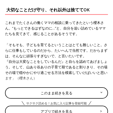
大切なことだけ守り、それ以外は捨ててOK
これまでたくさんの働くママの相談に乗ってきたという櫻木さ
ん。“もっとできるはずなのに…”と、自分を追い詰めているママ
たちを見てきて、感じることがあるそうです。
「そもそも、子どもを育てるということはとても難しいこと。さ
らに仕事もしているのだから、たいへんで当然です。だからまず
は、そんなに頑張りすぎないで、と言いたいです。
『自分は大変なことをしているんだ』と自らを認めてあげましょ
う。そして、山あり谷ありの子育て期であると割りきり、その場
その場で穏やかにやり過ごせる方法を模索していけばいいと思い
ます」（櫻木さん）
“タイムマネジメントで効率よく物事を進めたい”といっても、本
このまま続きを見る
当に求めていることは人それぞれだと櫻木さんは言います。
サクサク読める！お気に入り記事を登録可能
「『仕事のやりがいがほしい』『子どもと過ごす時間を増やした
い』『評価されたい』など、人によって求めるものは異なりま
アプリで続きを見る