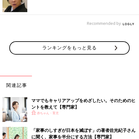
ただ漠然と『掃除が嫌』というだけだと、答えは見つかりませ
ん。でも、『掃除の何が嫌？ どんな解決方法がある？』と自分
に問いかけると、問題点と解決方法が導き出されます。その結
果、アウトソーシングや人に任せる、家族も巻き込んで掃除する
Recommended by
など、その家庭に合った方法が見つかるはずです」（櫻木さん）
仕事では、自分に求められていることは何かを明確
ランキングをもっと見る
にし、「見える化」も
仕事においては、自分がやりたいことと、自分に求められている
ことを知ることが大事だと言います。
関連記事
「自分がやりたいことや、求められている役割は明確にしましょ
う。『私でなくてはならない仕事』に対しては力を注力し、そう
ママでもキャリアアップをめざしたい。そのためのヒ
でない部分は優先順位をつけ、65点くらいで済ませるなど、濃淡
ントを教えて【専門家】
をつけることで効率化できます。
赤ちゃん・育児
また、こだわりすぎないことも大切です。たとえば、仕事のプレ
ゼンテーションなどで必要なパワーポイントの資料はきれいに作
ろうと思えばいくらでも時間をかけられます。労力の割に成果が
「家事のしすぎが日本を滅ぼす」の著者佐光紀子さん
期待できないものは手放しましょう」（櫻木さん）
に聞く、家事を半分にする方法【専門家】