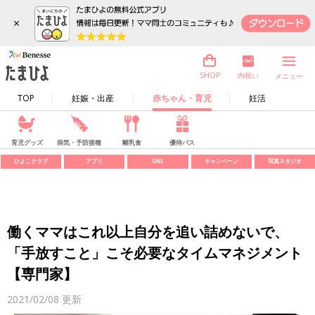
×
内祝い
SHOP
メニュー
TOP
妊娠・出産
赤ちゃん・育児
妊活
育児グッズ
病気・予防接種
離乳食
優待パス
ひよこクラブ
アプリ
SNS
キャンペーン
写真スタジオ
働くママはこれ以上自分を追い詰めないで、
「手放すこと」こそ必要なタイムマネジメント
【専門家】
2021/02/08
更新