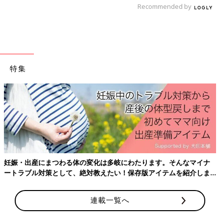
家族全員在宅に…。夫・両親・親戚を総
Recommended by
動員して乗り切る！
未就学児2人、1SDKの自宅。新型コロナウイル
スの影響により、保育園は休園状態、夫は在宅
勤務に…。子どもがいる中で夫婦ともに在宅勤
務は厳しすぎると、家族4人そろって自宅で過
ごすことは早々に諦めました。そこで、実家と
子育てで得たスキルは必ずキャリアに活きると櫻木さんは言いま
特集
親戚を頼り、夫にも家事の経験を積んでもらう
す。子どもを育てることは大変でも、しだいにコツもつかめま
ことに！
す。限られた時間の中で、大切なものを見極めることで、充実し
た毎日を手に入れられるに違いありません。
櫻木友紀さん（さくらぎゆき）
妊娠・出産にまつわる体の変化は多岐にわたります。そんなマイナ
ートラブル対策として、絶対教えたい！保存版アイテムを紹介しま
す。
連載一覧へ