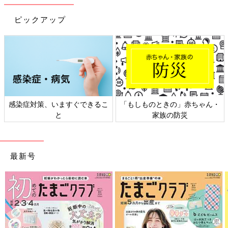
ピックアップ
Profile
キャリアコンサルタント、プロコーチ、プロメンター。製薬企業
で子育てをしながら管理職を経験。退職後、仕事を模索する中
で、キャリアコンサルタントの職を知り、2018年に独立。管理
職、女性、グローバルをキーワードに、第三者の視点からよりよ
感染症対策、いますぐできるこ
「もしものときの」赤ちゃん・
い組織やキャリアに向けての活動を国内外で展開中。国際コーチ
と
家族の防災
ング資格（ACC）、メンター資格を保有。
https://www.naturalstep-sakuragi.com/
最新号