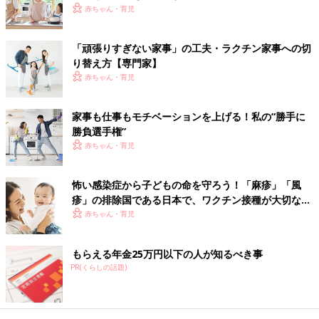
赤ちゃん・育児
業務はもちろんのこと、個人的な予定もすべて公開することで、
周囲も協力しやすくなります。
「頑張りすぎない家事」の工夫・ラクチン家事への切
り替え方【専門家】
「予定や業務の『見える化』はとても大切です。管理職時代、私
赤ちゃん・育児
はスケジュールのソフトを使い、全員に自分の予定を公開してい
ました。どうしても早く帰宅する必要があるときは、『絶対帰る
家事も仕事もモチベーションを上げる！私の“勝手に
（学校）』など具体的に記入を。早めに帰りたいけれど、状況し
勝負選手権”
だいにで仕事を入れられるときは『できれば帰りたいな～』と軽
赤ちゃん・育児
めに書いていました。すると、周囲にも伝わりやすく、協力も得
やすくなります」（櫻木さん）
怖い感染症から子どもの命を守ろう！「麻疹」「風
すべてを全力でこなすのではなく、大事なことは大切にし、それ
疹」の排除国である日本で、ワクチン接種が大切な理
以外は省くことで、効率化できます。まず、自分の軸を明確にし
由とは？【小児科医】
赤ちゃん・育児
て、問題を解決しましょう。そうすることで、本当に求めている
ことを手に入れられるでしょう。
もらえる年金25万円以下の人が知るべき事
PR(くらしの話題)
お話・監修／櫻木友紀さん 取材・文／齋田多恵、ひよこクラブ
編集部