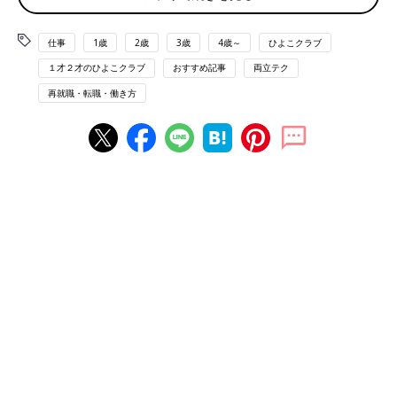
す。大切なものを見極めることで、効率化を進められます。自分
にとって大切なことを守り、それ以外は捨ててしまうことがタイ
仕事
1歳
2歳
3歳
4歳～
ひよこクラブ
ムマネジメントの本質だといえます」（櫻木さん）
１才２才のひよこクラブ
おすすめ記事
両立テク
「〇〇しなければならない」は捨てる。「自分はこ
再就職・転職・働き方
うしたい」を大切に
いざ大切なことを守ってそれ以外は捨てようとしても、どれも重
要に思え、取捨選択ができなくなることも…。大切なものと手放
すものの見極め方を教えてもらいました。
「日本では母に対して暗黙の役割を求められがちです。たとえば
『発熱時のお迎えはママ』『家事は女性が得意』というようなこ
とです。でも、求められたままに頑張っておぼれていません
か？ そもそも全部に応じるなんて不可能。自らの心の声に耳を
すませ、「本当はこうありたい」という思いを大切にしましょ
う。
自分がどうありたいのかがわからないと、解決策を見つけるのは