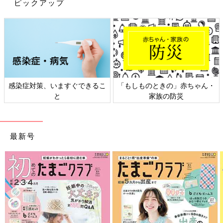
ピックアップ
出典：Instagramアカウント「sana_mama0803」
場所見知りが少し出てきた娘ちゃんのために、とおうちスタジオ
でハーフバースデーフォトを撮影したSanaさん。たくさんの撮
感染症対策、いますぐできるこ
「もしものときの」赤ちゃん・
影小物も、ナチュラル素材とペールトーンで統一されていて、と
と
家族の防災
ても素敵ですよね。赤ちゃんも、いつものお家で両親と一緒なら
リラックスして撮影できますね。
あやしのプロが伝授！ 泣く子を笑顔にす
最新号
るおもちゃ＆テク
お出かけした先で子どもがグズって泣きやまず
ゆっくりできなかった、なんて経験は？ぐずり
続けたりすると、ママは焦る気持ちと申し訳な
い思いで気が気じゃ。そこで、子どもの笑顔を
引き出すあやしのプロ藍郷友香さんに、泣いて
いかがでしたか？おうちスタジオのハーフバースデーフォト、ど
いる子どもを笑顔に変える"とっておきワザ"を
れもプロの撮影のように素敵でしたよね！おうちスタジオ用にド
伝授！
レスや撮影小物のレンタルサービスもあるそうなので、手作りが