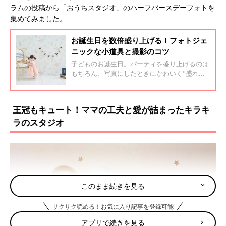
ラムの投稿から「おうちスタジオ」の
ハーフバースデー
フォトを
集めてみました。
お誕生日を数倍盛り上げる！フォトジェ
ニックな小道具と撮影のコツ
子どものお誕生日。パーティを盛り上げるのは
もちろん、写真にしたときにかわいく"盛れ
る"小道具は欠かせない。スタジオのように撮
れる小道具と撮影のコツを、たくさんのバース
デイフォトを撮影している『たまひよの写真ス
王冠もキュート！ママの工夫と愛が詰まったキラキ
タジオ』豊洲店・店長の渡邉祐二さんに聞きま
ラのスタジオ
した。
このまま続きを見る
サクサク読める！お気に入り記事を登録可能
アプリで続きを見る