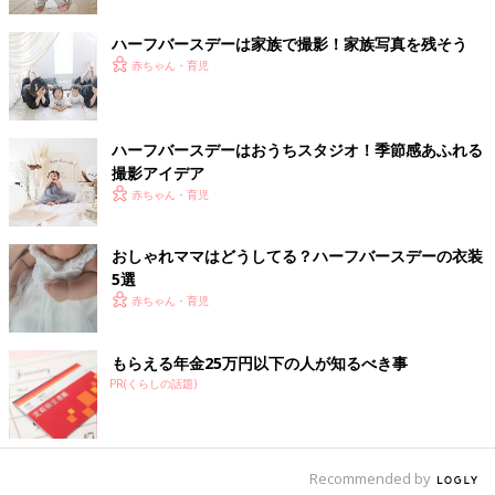
ハーフバースデーは家族で撮影！家族写真を残そう
赤ちゃん・育児
ハーフバースデーはおうちスタジオ！季節感あふれる
撮影アイデア
赤ちゃん・育児
おしゃれママはどうしてる？ハーフバースデーの衣装
5選
出典：Instagramアカウント「__yottan86」
赤ちゃん・育児
ハーフバースデーフォトをおうちスタジオで色々撮影した
YOSHIKAさん。こちらの画像では、新生児の時に使っていたク
もらえる年金25万円以下の人が知るべき事
ーファンに入って撮影したんだそうですよ。生まれた時に使って
PR(くらしの話題)
いたものと一緒に写すと、成長を実感しますよね！ドライフラワ
ーやタペストリーなどの小物もナチュラルカラーでそろえていて
素敵ですね。
Recommended by