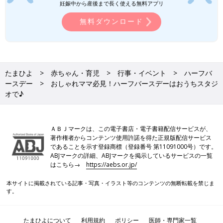
妊娠中から産後まで長く使える無料アプリ
無料ダウンロード
たまひよ
赤ちゃん・育児
行事・イベント
ハーフバ
ースデー
おしゃれママ必見！ハーフバースデーはおうちスタジ
オで♪
ＡＢＪマークは、この電子書店・電子書籍配信サービスが、
著作権者からコンテンツ使用許諾を得た正規版配信サービス
であることを示す登録商標（登録番号 第11091000号）です。
ABJマークの詳細、ABJマークを掲示しているサービスの一覧
はこちら→
https://aebs.or.jp/
本サイトに掲載されている記事・写真・イラスト等のコンテンツの無断転載を禁じま
す。
たまひよについて
利用規約
ポリシー
医師・専門家一覧