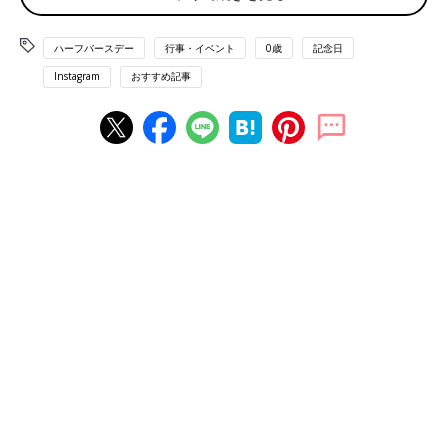
ハーフバースデー
行事・イベント
0歳
記念日
Instagram
おすすめ記事
出典：Instagramアカウント「rkk_mom」
息子ちゃんのハーフバースデーに、不器用でも頑張っておうちス
タジオの準備をしたというrkk_momさん。アイボリーの壁とブ
ランケットに金色のバルーンや星がアクセントになって素敵です
よね。クレイケーキは手作りなんだそうですよ！息子ちゃんのキ
リリとした表情がかわいいですね。
天使のようなチュチュドレスで双子の記念フォト♪