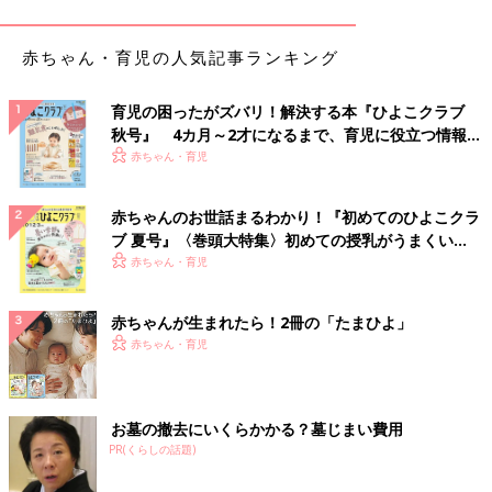
赤ちゃん・育児の人気記事ランキング
育児の困ったがズバリ！解決する本『ひよこクラブ
秋号』 4カ月～2才になるまで、育児に役立つ情報が
いっぱい！
赤ちゃん・育児
赤ちゃんのお世話まるわかり！『初めてのひよこクラ
ブ 夏号』〈巻頭大特集〉初めての授乳がうまくい
く！ おっぱい・ミルクの基本と夏のトラブル 解決テ
赤ちゃん・育児
ク
赤ちゃんが生まれたら！2冊の「たまひよ」
赤ちゃん・育児
お墓の撤去にいくらかかる？墓じまい費用
PR(くらしの話題)