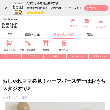
×
内祝い
SHOP
メニュー
TOP
妊娠・出産
赤ちゃん・育児
妊活
育児グッズ
病気・予防接種
離乳食
優待パス
ひよこクラブ
アプリ
SNS
キャンペーン
写真スタジオ
おしゃれママ必見！ハーフバースデーはおうち
スタジオで♪
2021/03/05
更新