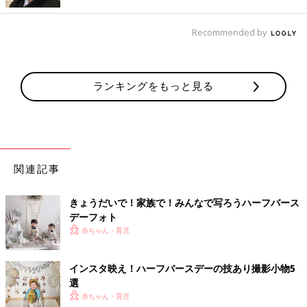
Recommended by
出典：Instagramアカウント「yuzumio_twins」
こちらの画像は、
双子
ちゃんのハーフバースデーフォト。色違い
ランキングをもっと見る
のふわふわチュチュドレスやリボンクラウンが赤ちゃんの雰囲気
に合って、とってもかわいいですよね。壁に付けたタペストリー
は手作りなんだとか。おうちスタジオはオリジナルの品も飾れる
のが嬉しいですね。
関連記事
思い出のクーファンと一緒に撮影で成長を実感！
きょうだいで！家族で！みんなで写ろうハーフバース
デーフォト
赤ちゃん・育児
インスタ映え！ハーフバースデーの技あり撮影小物5
選
赤ちゃん・育児