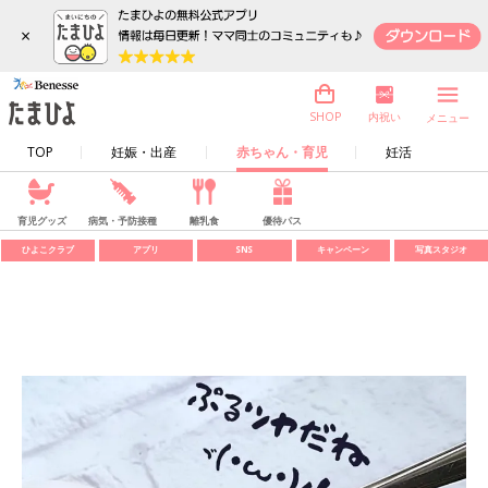
×
内祝い
SHOP
メニュー
TOP
妊娠・出産
赤ちゃん・育児
妊活
育児グッズ
病気・予防接種
離乳食
優待パス
ひよこクラブ
アプリ
SNS
キャンペーン
写真スタジオ