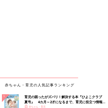
赤ちゃん・育児の人気記事ランキング
育児の困ったがズバリ！解決する本『ひよこクラブ
夏号』 4カ月～2才になるまで、育児に役立つ情報が
いっぱい！
赤ちゃん・育児