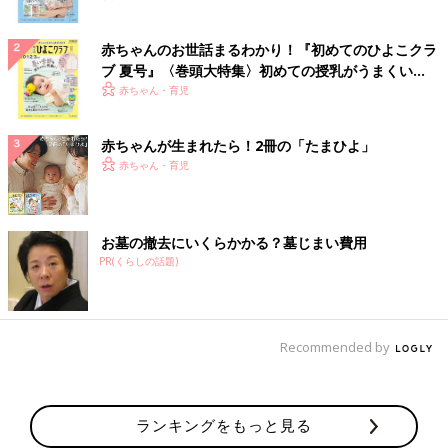
赤ちゃんのお世話まるわかり！『初めてのひよこクラ
ブ 夏号』〈巻頭大特集〉初めての授乳がうまくい
く！ おっぱい・ミルクの基本と夏のトラブル 解決テ
赤ちゃん・育児
ク
赤ちゃんが生まれたら！2冊の「たまひよ」
赤ちゃん・育児
お墓の撤去にいくらかかる？墓じまい費用
PR(くらしの話題)
Recommended by
ランキングをもっと見る