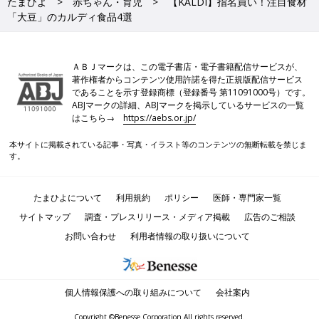
たまひよ
赤ちゃん・育児
【KALDI】指名買い！注目食材
「大豆」のカルディ食品4選
ＡＢＪマークは、この電子書店・電子書籍配信サービスが、
著作権者からコンテンツ使用許諾を得た正規版配信サービス
であることを示す登録商標（登録番号 第11091000号）です。
ABJマークの詳細、ABJマークを掲示しているサービスの一覧
はこちら→
https://aebs.or.jp/
本サイトに掲載されている記事・写真・イラスト等のコンテンツの無断転載を禁じま
す。
たまひよについて
利用規約
ポリシー
医師・専門家一覧
サイトマップ
調査・プレスリリース・メディア掲載
広告のご相談
お問い合わせ
利用者情報の取り扱いについて
個人情報保護への取り組みについて
会社案内
Copyright ©Benesse Corporation All rights reserved.