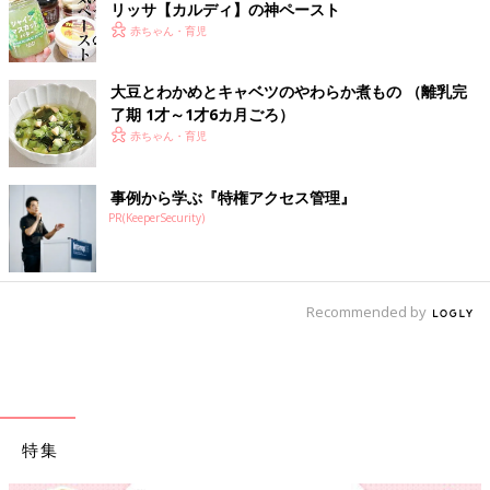
リッサ【カルディ】の神ペースト
赤ちゃん・育児
大豆とわかめとキャベツのやわらか煮もの （離乳完
了期 1才～1才6カ月ごろ）
赤ちゃん・育児
事例から学ぶ『特権アクセス管理』
PR(KeeperSecurity)
Recommended by
特集