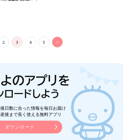
2
3
4
5
>
生後日数に合った情報を毎日お届け
ら産後まで長く使える無料アプリ
ダウンロード