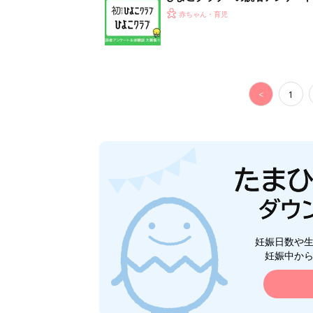
赤ちゃん・育児
<
1
妊娠日数や
妊娠中か