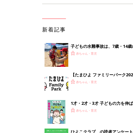
新着記事
子どもの水難事故は、7歳・14
まねく【専門家】
赤ちゃん・育児
【たまひよ ファミリーパーク20
赤ちゃん・育児
1才・2才・3才 子どもの力を伸
赤ちゃん・育児
ひよこクラブ の読者アンケート