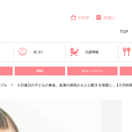
SHOP
内祝い
TOP
き
名づけ
出産準備
SNS
キャンペーン
ブル
３日連日の子どもの鼻血。血液の病気かもと心配する母親に…【小児科