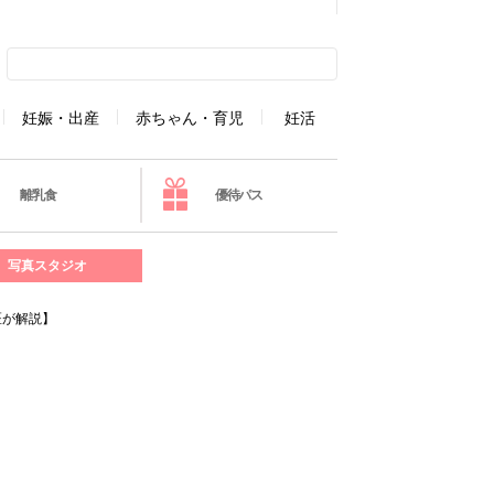
妊娠・出産
赤ちゃん・育児
妊活
離乳食
優待パス
写真スタジオ
医が解説】