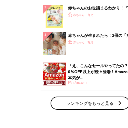
赤ちゃんのお世話まるわかり！『
てのひよこクラブ 夏号』〈巻頭
赤ちゃん・育児
集〉初めての授乳がうまくいく！
っぱい・ミルクの基本と夏のトラ
解決テク
赤ちゃんが生まれたら！2冊の「
ひよ」
赤ちゃん・育児
「え、こんなセールやってたの？
0％OFF以上が続々登場！Amazo
本気が...
PR（Amazon）
ランキングをもっと見る