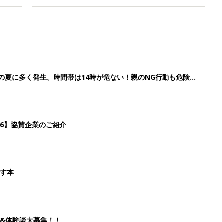
歳の夏に多く発生。時間帯は14時が危ない！親のNG行動も危険を
26】協賛企業のご紹介
ばす本
&体験談大募集！！