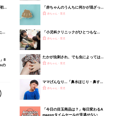
初め
「赤ちゃんのうんちに何かが混ざって
大特
いる?!」これって大丈夫？Q&A【小児
赤ちゃん・育児
 お
科医】
ブル
たま
「小児科クリニックがひとつもな
い…」。20キロ離れた小児科に子ども
赤ちゃん・育児
を連れていく姿を見て、1人の小児科
医の決意
たかが虫刺され、でも虫によっては命
」8
にかかわることも！【小児科医が解
赤ちゃん・育児
nの
説】
ママげんなり…「鼻水ほじり・鼻すす
り・鼻くそ食べ」のリスクとやめさせ
赤ちゃん・育児
方【小児科医】
「今日の目玉商品は？」毎日変わるA
mazonタイムセールが見逃せない