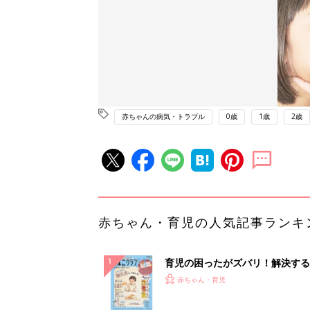
赤ちゃんの病気・トラブル
0歳
1歳
2歳
赤ちゃん・育児の人気記事ランキ
育児の困ったがズバリ！解決する
『ひよこクラブ 秋号』 4カ月～
赤ちゃん・育児
になるまで、育児に役立つ情報が
ぱい！