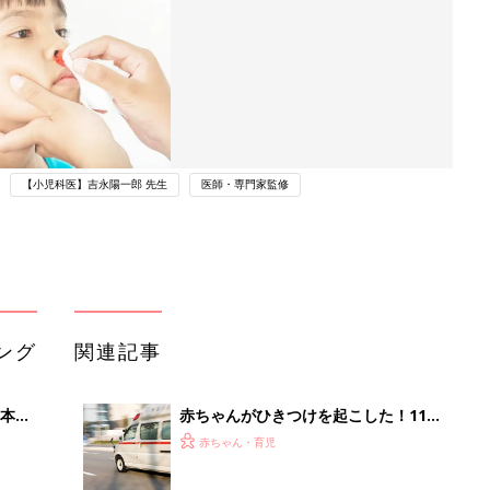
【小児科医】吉永陽一郎 先生
医師・専門家監修
ング
関連記事
本
赤ちゃんがひきつけを起こした！119
2才
番に電話するときに知っておきたいこ
赤ちゃん・育児
いっ
と【小児科医が解説】