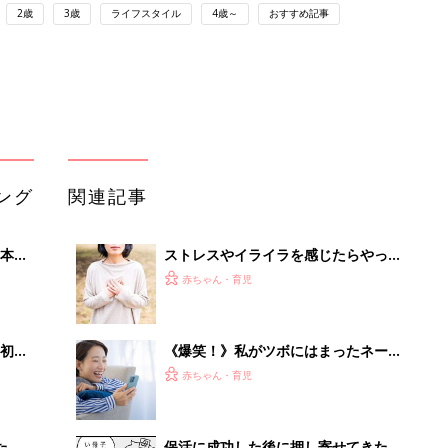
2歳
3歳
ライフスタイル
4歳～
おすすめ記事
ング
関連記事
本
ストレスやイライラを感じたらやって
2才
みて！手軽にすぐできる「おもち呼吸
赤ちゃん・育児
いっ
法」って？！
初め
《爆笑！》私がツボにはまったネーミ
大特
ング
赤ちゃん・育児
 お
ブル
たま
保活に成功した後に押し寄せてきた