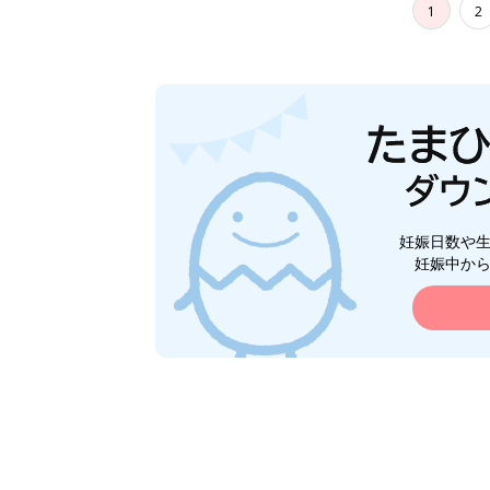
1
2
妊娠日数や
妊娠中か