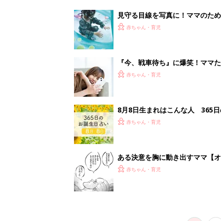
見守る目線を写真に！ママのための撮
赤ちゃん・育児
『今、戦車待ち』に爆笑！ママた
赤ちゃん・育児
8月8日生まれはこんな人 365
赤ちゃん・育児
ある決意を胸に動き出すママ【オ
赤ちゃん・育児