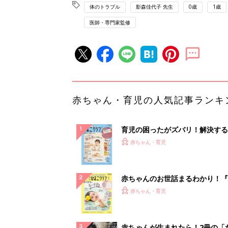
体のトラブル
影森佳代子 先生
0歳
1歳
医師・専門家監修
赤ちゃん・育児の人気記事ランキ
育児の困ったがズバリ！解決する
『ひよこクラブ 秋号』 4カ月～
赤ちゃん・育児
になるまで、育児に役立つ情報が
ぱい！
赤ちゃんのお世話まるわかり！『
てのひよこクラブ 夏号』〈巻頭
赤ちゃん・育児
集〉初めての授乳がうまくいく！
っぱい・ミルクの基本と夏のトラ
解決テク
赤ちゃんが生まれたら！2冊の「