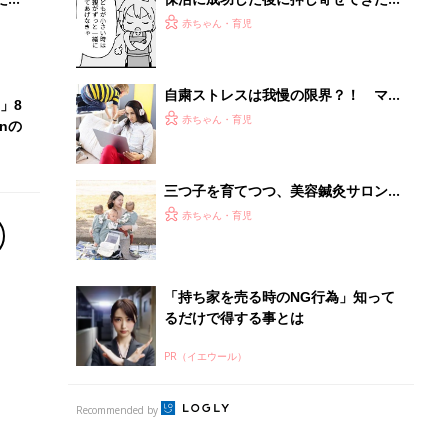
「大事な子どもを預けていいの？」と
赤ちゃん・育児
いう不安『ふうふう子育て ＃60』
自粛ストレスは我慢の限界？！ ママ
」8
を悩ませる今一番の原因とその解消法
赤ちゃん・育児
nの
三つ子を育てつつ、美容鍼灸サロンを
運営するママ。小児訪問看護を頼りな
赤ちゃん・育児
がら、ワンオペで切り抜けた赤ちゃん
育児！【多胎インタビュー・後編】
「持ち家を売る時のNG行為」知って
るだけで得する事とは
PR（イエウール）
Recommended by