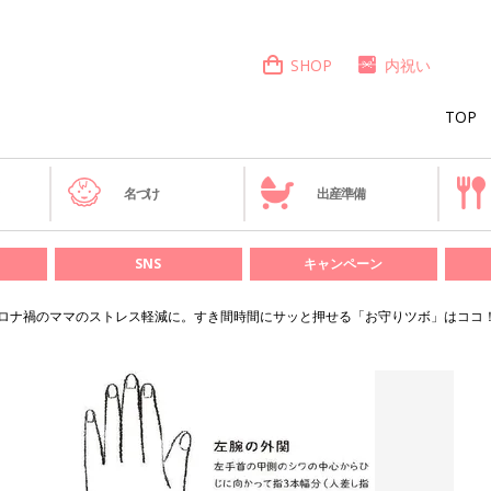
SHOP
内祝い
TOP
き
名づけ
出産準備
SNS
キャンペーン
ロナ禍のママのストレス軽減に。すき間時間にサッと押せる「お守りツボ」はココ