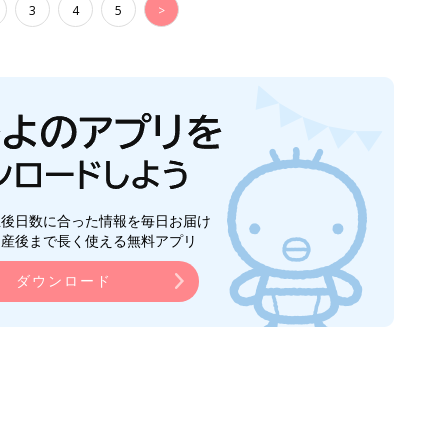
3
4
5
>
生後日数に合った情報を毎日お届け
ら産後まで長く使える無料アプリ
ダウンロード