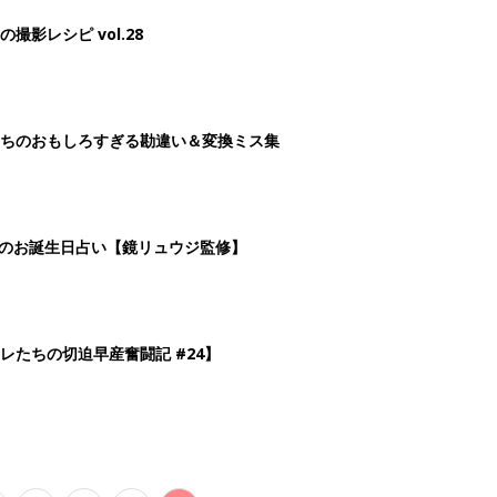
影レシピ vol.28
ちのおもしろすぎる勘違い＆変換ミス集
日のお誕生日占い【鏡リュウジ監修】
レたちの切迫早産奮闘記 #24】