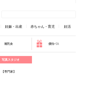
妊娠・出産
赤ちゃん・育児
妊活
離乳食
優待パス
写真スタジオ
！【専門家】