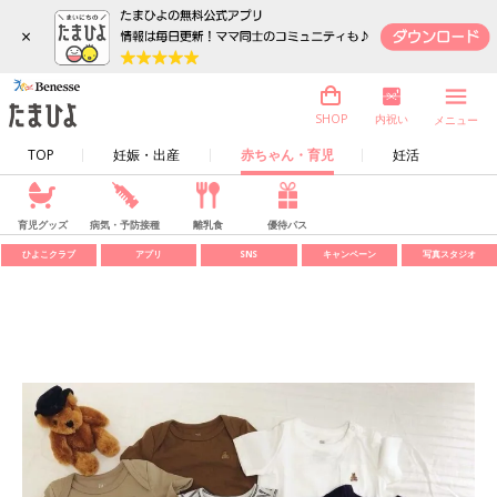
×
内祝い
SHOP
メニュー
TOP
妊娠・出産
赤ちゃん・育児
妊活
育児グッズ
病気・予防接種
離乳食
優待パス
ひよこクラブ
アプリ
SNS
キャンペーン
写真スタジオ