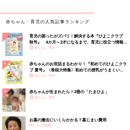
赤ちゃん・育児の人気記事ランキング
育児の困ったがズバリ！解決する本『ひよこクラブ
秋号』 4カ月～2才になるまで、育児に役立つ情報が
いっぱい！
赤ちゃん・育児
赤ちゃんのお世話まるわかり！『初めてのひよこクラ
ブ 夏号』〈巻頭大特集〉初めての授乳がうまくい
く！ おっぱい・ミルクの基本と夏のトラブル 解決テ
赤ちゃん・育児
ク
赤ちゃんが生まれたら！2冊の「たまひよ」
赤ちゃん・育児
お墓の撤去にいくらかかる？墓じまい費用
PR(くらしの話題)