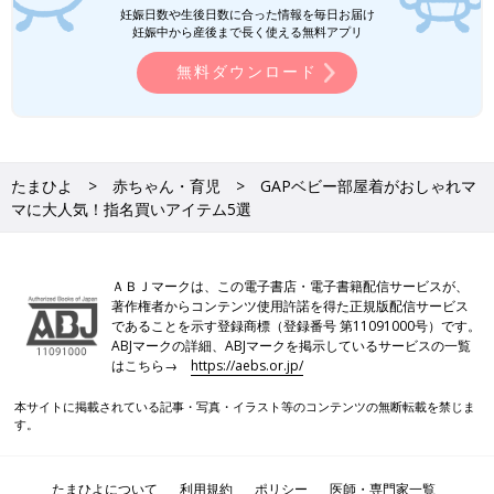
妊娠日数や生後日数に合った情報を毎日お届け
妊娠中から産後まで長く使える無料アプリ
無料ダウンロード
たまひよ
赤ちゃん・育児
GAPベビー部屋着がおしゃれマ
マに大人気！指名買いアイテム5選
ＡＢＪマークは、この電子書店・電子書籍配信サービスが、
著作権者からコンテンツ使用許諾を得た正規版配信サービス
であることを示す登録商標（登録番号 第11091000号）です。
ABJマークの詳細、ABJマークを掲示しているサービスの一覧
はこちら→
https://aebs.or.jp/
本サイトに掲載されている記事・写真・イラスト等のコンテンツの無断転載を禁じま
す。
たまひよについて
利用規約
ポリシー
医師・専門家一覧