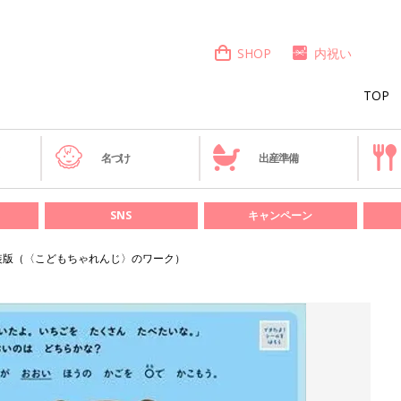
SHOP
内祝い
TOP
き
名づけ
出産準備
SNS
キャンペーン
新装版（〈こどもちゃれんじ〉のワーク）