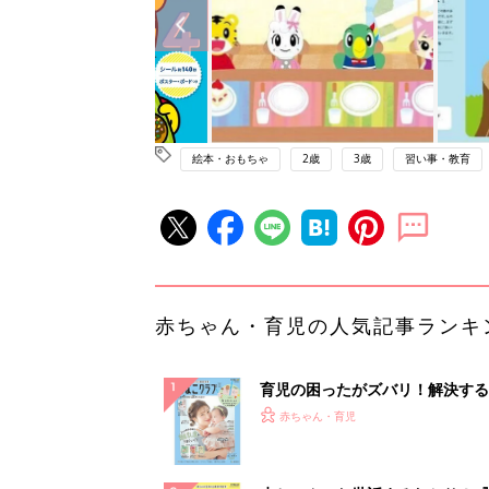
絵本・おもちゃ
2歳
3歳
習い事・教育
赤ちゃん・育児の人気記事ランキ
育児の困ったがズバリ！解決する
『ひよこクラブ 夏号』 4カ月～
赤ちゃん・育児
になるまで、育児に役立つ情報が
ぱい！