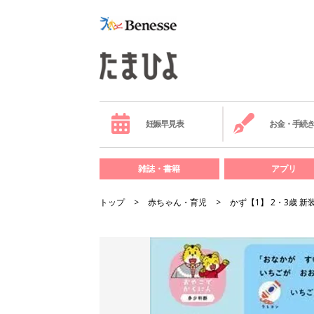
妊娠早見表
お金・手続
雑誌・書籍
アプリ
トップ
赤ちゃん・育児
かず【1】 2・3歳 