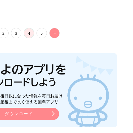
2
3
4
5
>
生後日数に合った情報を毎日お届け
ら産後まで長く使える無料アプリ
ダウンロード