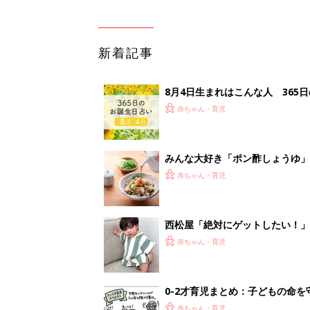
新着記事
8月4日生まれはこんな人 365
赤ちゃん・育児
みんな大好き「ポン酢しょうゆ
養学的にも最高⁉
赤ちゃん・育児
西松屋「絶対にゲットしたい！
ズりアイテム5選
赤ちゃん・育児
0-2才育児まとめ：子どもの命を守る、C
赤ちゃん・育児