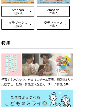
Amazon
Amazon
で購入
で購入
楽天ブックス
楽天ブックス
で購入
で購入
特集
子育てをみんなで。たまひよチーム育児。頑張る2人を
応援する、妊娠・育児世代を超え、チーム育児に共感
する社会を目指していきます。