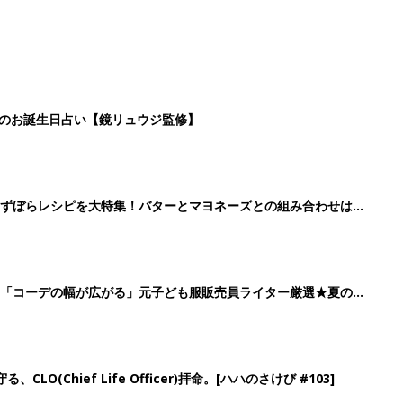
日のお誕生日占い【鏡リュウジ監修】
」ずぼらレシピを大特集！バターとマヨネーズとの組み合わせは栄
」「コーデの幅が広がる」元子ども服販売員ライター厳選★夏のバ
LO(Chief Life Officer)拝命。[ハハのさけび #103]