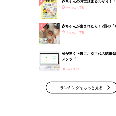
赤ちゃんのお世話まるわかり！『
てのひよこクラブ 夏号』〈巻頭
赤ちゃん・育児
集〉初めての授乳がうまくいく！
っぱい・ミルクの基本と夏のトラ
解決テク
赤ちゃんが生まれたら！2冊の「
ひよ」
赤ちゃん・育児
AIが速く正確に。次世代の議事
メソッド
PR（カイタヨ）
ランキングをもっと見る