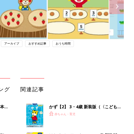
アーカイブ
おすすめ記事
おうち時間
ング
関連記事
本
かず【2】 3・4歳 新装版（〈こども
2才
ちゃれんじ〉のワーク）
赤ちゃん・育児
いっ