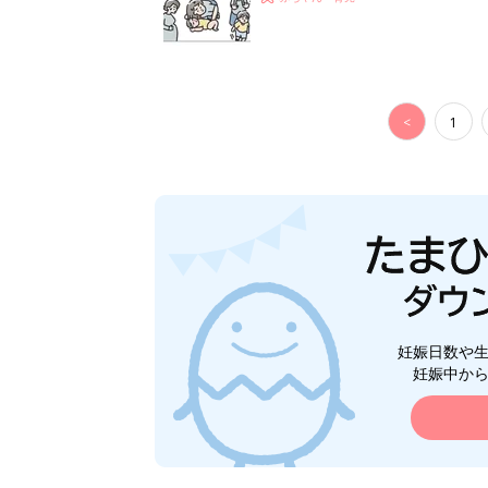
<
1
妊娠日数や
妊娠中か