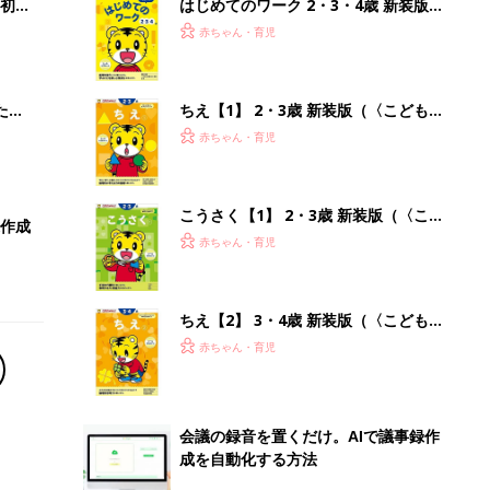
初め
はじめてのワーク 2・3・4歳 新装版
大特
(〈こどもちゃれんじ〉のワーク)
赤ちゃん・育児
 お
ブル
たま
ちえ【1】 2・3歳 新装版（〈こども
ちゃれんじ〉のワーク）
赤ちゃん・育児
こうさく【1】 2・3歳 新装版（〈こ
録作成
どもちゃれんじ〉のワーク）
赤ちゃん・育児
ちえ【2】 3・4歳 新装版（〈こども
ちゃれんじ〉のワーク）
赤ちゃん・育児
会議の録音を置くだけ。AIで議事録作
成を自動化する方法