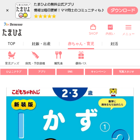
×
内祝い
SHOP
メニュー
TOP
妊娠・出産
赤ちゃん・育児
妊活
育児グッズ
病気・予防接種
離乳食
優待パス
ひよこクラブ
アプリ
SNS
キャンペーン
写真スタジオ