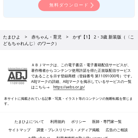
無料ダウンロード
たまひよ
赤ちゃん・育児
かず【1】 2・3歳 新装版（〈こ
どもちゃれんじ〉のワーク）
ＡＢＪマークは、この電子書店・電子書籍配信サービスが、
著作権者からコンテンツ使用許諾を得た正規版配信サービス
であることを示す登録商標（登録番号 第11091000号）です。
ABJマークの詳細、ABJマークを掲示しているサービスの一覧
はこちら→
https://aebs.or.jp/
本サイトに掲載されている記事・写真・イラスト等のコンテンツの無断転載を禁じま
す。
たまひよについて
利用規約
ポリシー
医師・専門家一覧
サイトマップ
調査・プレスリリース・メディア掲載
広告のご相談