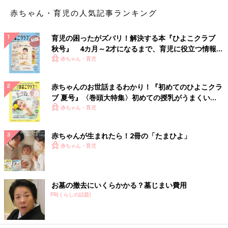
赤ちゃん・育児の人気記事ランキング
育児の困ったがズバリ！解決する本『ひよこクラブ
秋号』 4カ月～2才になるまで、育児に役立つ情報が
いっぱい！
赤ちゃん・育児
赤ちゃんのお世話まるわかり！『初めてのひよこクラ
ブ 夏号』〈巻頭大特集〉初めての授乳がうまくい
く！ おっぱい・ミルクの基本と夏のトラブル 解決テ
赤ちゃん・育児
ク
赤ちゃんが生まれたら！2冊の「たまひよ」
赤ちゃん・育児
お墓の撤去にいくらかかる？墓じまい費用
PR(くらしの話題)