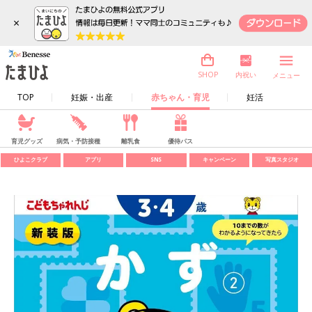
×
内祝い
SHOP
メニュー
TOP
妊娠・出産
赤ちゃん・育児
妊活
育児グッズ
病気・予防接種
離乳食
優待パス
ひよこクラブ
アプリ
SNS
キャンペーン
写真スタジオ