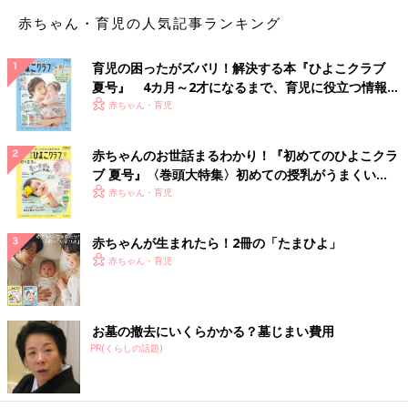
赤ちゃん・育児の人気記事ランキング
育児の困ったがズバリ！解決する本『ひよこクラブ
夏号』 4カ月～2才になるまで、育児に役立つ情報が
いっぱい！
赤ちゃん・育児
赤ちゃんのお世話まるわかり！『初めてのひよこクラ
ブ 夏号』〈巻頭大特集〉初めての授乳がうまくい
く！ おっぱい・ミルクの基本と夏のトラブル 解決テ
赤ちゃん・育児
ク
赤ちゃんが生まれたら！2冊の「たまひよ」
赤ちゃん・育児
お墓の撤去にいくらかかる？墓じまい費用
PR(くらしの話題)