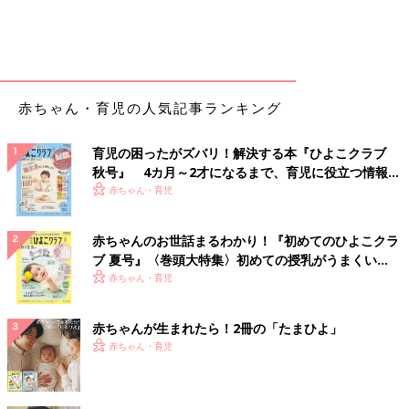
赤ちゃん・育児の人気記事ランキング
育児の困ったがズバリ！解決する本『ひよこクラブ
秋号』 4カ月～2才になるまで、育児に役立つ情報が
いっぱい！
赤ちゃん・育児
赤ちゃんのお世話まるわかり！『初めてのひよこクラ
ブ 夏号』〈巻頭大特集〉初めての授乳がうまくい
く！ おっぱい・ミルクの基本と夏のトラブル 解決テ
赤ちゃん・育児
ク
赤ちゃんが生まれたら！2冊の「たまひよ」
赤ちゃん・育児