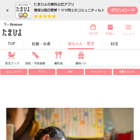
×
内祝い
SHOP
メニュー
TOP
妊娠・出産
赤ちゃん・育児
妊活
育児グッズ
病気・予防接種
離乳食
優待パス
ひよこクラブ
アプリ
SNS
キャンペーン
写真スタジオ