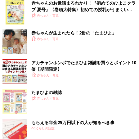
赤ちゃんのお世話まるわかり！『初めてのひよこクラ
ブ 夏号』〈巻頭大特集〉初めての授乳がうまくい
く！ おっぱい・ミルクの基本と夏のトラブル 解決テ
赤ちゃん・育児
ク
赤ちゃんが生まれたら！2冊の「たまひよ」
赤ちゃん・育児
アカチャンホンポでたまひよ雑誌を買うとポイント10
倍【期間限定】
赤ちゃん・育児
たまひよの雑誌
赤ちゃん・育児
もらえる年金25万円以下の人が知るべき事
PR(くらしの話題)