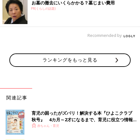
お墓の撤去にいくらかかる？墓じまい費用
PR(くらしの話題)
Recommended by
ランキングをもっと見る
関連記事
育児の困ったがズバリ！解決する本『ひよこクラブ
秋号』 4カ月～2才になるまで、育児に役立つ情報が
いっぱい！
赤ちゃん・育児