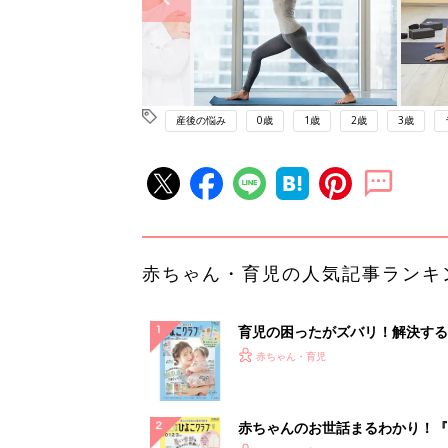
産後の悩み
0歳
1歳
2歳
3歳
赤ちゃん・育児の人気記事ランキ
育児の困ったがズバリ！解決する
『ひよこクラブ 夏号』 4カ月～
赤ちゃん・育児
になるまで、育児に役立つ情報が
ぱい！
赤ちゃんのお世話まるわかり！『