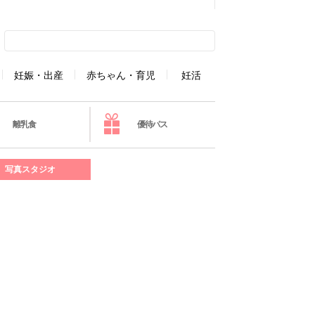
妊娠・出産
赤ちゃん・育児
妊活
離乳食
優待パス
写真スタジオ