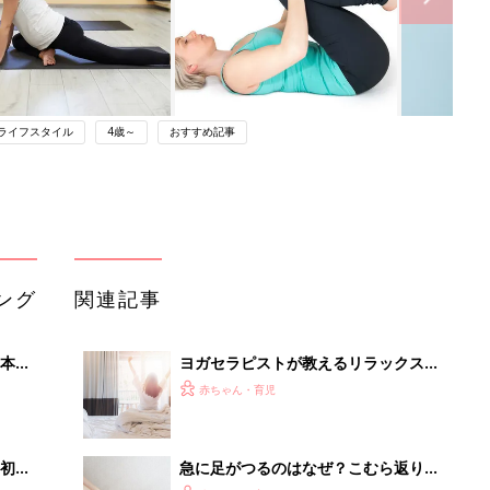
ライフスタイル
4歳～
おすすめ記事
ング
関連記事
本
ヨガセラピストが教えるリラックスし
2才
た睡眠につながるヨガポーズ
赤ちゃん・育児
いっ
初め
急に足がつるのはなぜ？こむら返りの