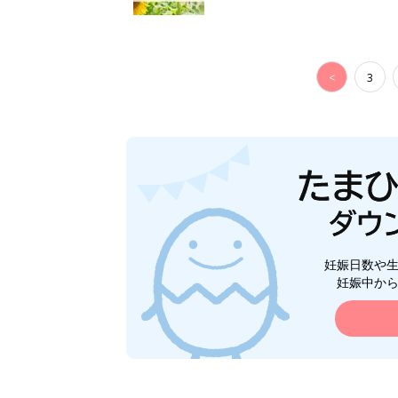
<
3
妊娠日数や
妊娠中か