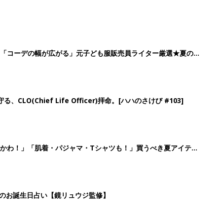
」「コーデの幅が広がる」元子ども服販売員ライター厳選★夏のバ
LO(Chief Life Officer)拝命。[ハハのさけび #103]
かわ！」「肌着・パジャマ・Tシャツも！」買うべき夏アイテム
日のお誕生日占い【鏡リュウジ監修】