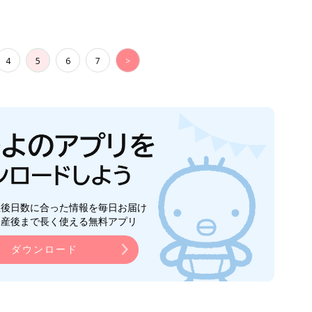
4
5
6
7
>
生後日数に合った情報を毎日お届け
ら産後まで長く使える無料アプリ
ダウンロード