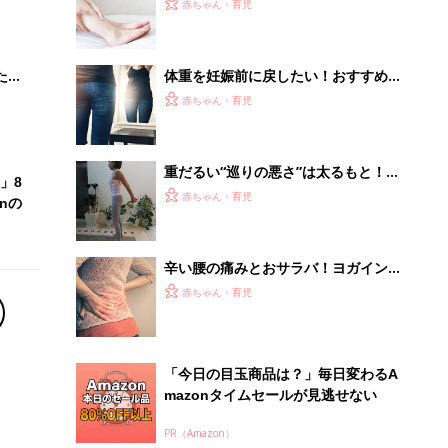
大特
原因や予防ストレッチをヨガインスト
赤ちゃん・育児
 お
ラクターが解説
ブル
たま
体重を妊娠前に戻したい！おすすめの
産後ヨガ
赤ちゃん・育児
重だるい“巡りの悪さ”は太るもと！？
」8
専門家に聞くマネするだけで効果ある
赤ちゃん・育児
nの
ポーズ５
辛い腰の痛みとおサラバ！ヨガインス
トラクターが教える腰痛に効果的なポ
赤ちゃん・育児
ーズ4選
「今日の目玉商品は？」毎日変わるA
mazonタイムセールが見逃せない
PR（Amazon）