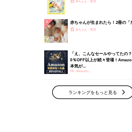
てのひよこクラブ 夏号』〈巻頭
赤ちゃん・育児
集〉初めての授乳がうまくいく！
っぱい・ミルクの基本と夏のトラ
解決テク
赤ちゃんが生まれたら！2冊の「
ひよ」
赤ちゃん・育児
「え、こんなセールやってたの？
0％OFF以上が続々登場！Amazo
本気が...
PR（Amazon）
ランキングをもっと見る