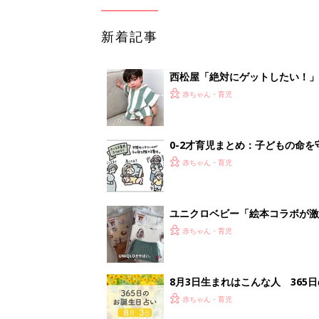
新着記事
西松屋「絶対にゲットしたい！
ズりアイテム5選
赤ちゃん・育児
0-2才育児まとめ：子どもの命を守る、C
赤ちゃん・育児
ユニクロベビー「絵本コラボが激
5選
赤ちゃん・育児
8月3日生まれはこんな人 365
赤ちゃん・育児