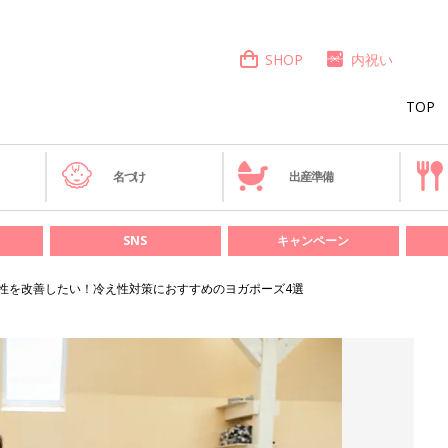
SHOP
内祝い
TOP
き
名づけ
出産準備
SNS
キャンペーン
性を改善したい！冷え性対策におすすめのヨガポーズ4選