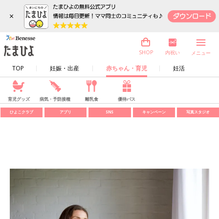
×
内祝い
SHOP
メニュー
TOP
妊娠・出産
赤ちゃん・育児
妊活
育児グッズ
病気・予防接種
離乳食
優待パス
ひよこクラブ
アプリ
SNS
キャンペーン
写真スタジオ