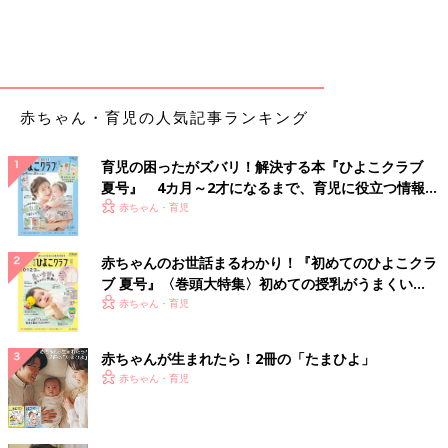
赤ちゃん・育児の人気記事ランキング
育児の困ったがズバリ！解決する本『ひよこクラブ
夏号』 4カ月～2才になるまで、育児に役立つ情報が
いっぱい！
赤ちゃん・育児
赤ちゃんのお世話まるわかり！『初めてのひよこクラ
ブ 夏号』〈巻頭大特集〉初めての授乳がうまくい
く！ おっぱい・ミルクの基本と夏のトラブル 解決テ
赤ちゃん・育児
ク
赤ちゃんが生まれたら！2冊の「たまひよ」
赤ちゃん・育児