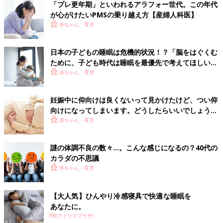
「プレ更年期」といわれるアラフォー世代。この年代
が心がけたいPMSの乗り越え方【産婦人科医】
赤ちゃん・育児
日本の子どもの睡眠は危機的状況！？「脳をはぐくむ
ために、子ども時代は睡眠を最優先で考えてほしい」
【乳幼児睡眠コンサルタント】
赤ちゃん・育児
妊娠中に仰向けは良くないって見かけたけど、つい仰
向けになってしまいます。どうしたらいいでしょう
か？－”まいにちのたまひよ”の体験談
赤ちゃん・育児
謎の体調不良の数々…。こんな感じになるの？40代の
カラダの不思議
赤ちゃん・育児
【大人気】ひんやり冷感寝具で快適な睡眠を
あなたに。
PR(アイリスプラザ)