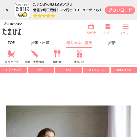
×
内祝い
SHOP
メニュー
TOP
妊娠・出産
赤ちゃん・育児
妊活
育児グッズ
病気・予防接種
離乳食
優待パス
ひよこクラブ
アプリ
SNS
キャンペーン
写真スタジオ