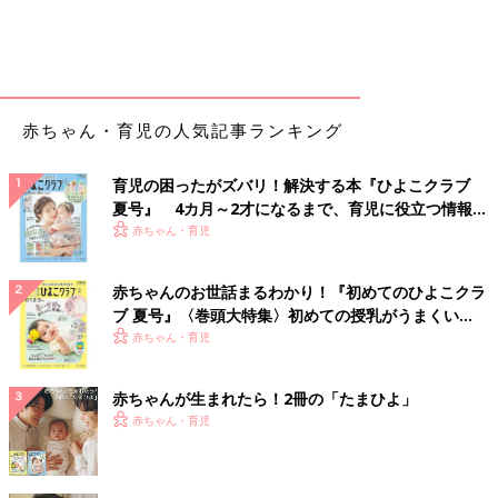
赤ちゃん・育児の人気記事ランキング
育児の困ったがズバリ！解決する本『ひよこクラブ
夏号』 4カ月～2才になるまで、育児に役立つ情報が
いっぱい！
赤ちゃん・育児
赤ちゃんのお世話まるわかり！『初めてのひよこクラ
ブ 夏号』〈巻頭大特集〉初めての授乳がうまくい
く！ おっぱい・ミルクの基本と夏のトラブル 解決テ
赤ちゃん・育児
ク
赤ちゃんが生まれたら！2冊の「たまひよ」
赤ちゃん・育児