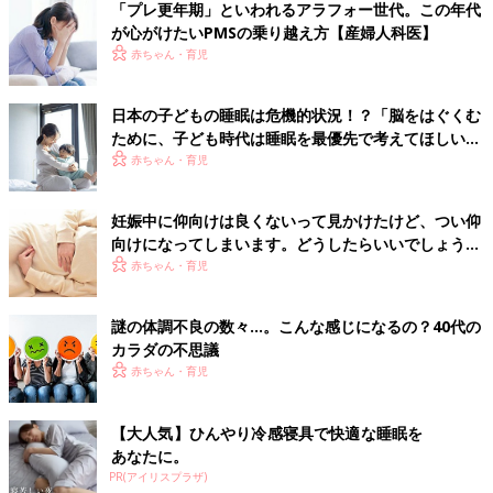
「プレ更年期」といわれるアラフォー世代。この年代
が心がけたいPMSの乗り越え方【産婦人科医】
赤ちゃん・育児
日本の子どもの睡眠は危機的状況！？「脳をはぐくむ
ために、子ども時代は睡眠を最優先で考えてほしい」
【乳幼児睡眠コンサルタント】
赤ちゃん・育児
妊娠中に仰向けは良くないって見かけたけど、つい仰
向けになってしまいます。どうしたらいいでしょう
か？－”まいにちのたまひよ”の体験談
赤ちゃん・育児
謎の体調不良の数々…。こんな感じになるの？40代の
カラダの不思議
赤ちゃん・育児
【大人気】ひんやり冷感寝具で快適な睡眠を
あなたに。
PR(アイリスプラザ)