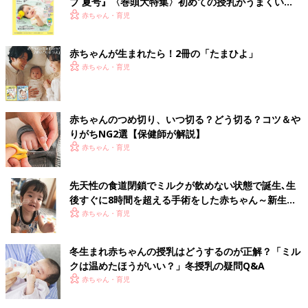
ブ 夏号』〈巻頭大特集〉初めての授乳がうまくい
く！ おっぱい・ミルクの基本と夏のトラブル 解決テ
赤ちゃん・育児
ク
赤ちゃんが生まれたら！2冊の「たまひよ」
赤ちゃん・育児
赤ちゃんのつめ切り、いつ切る？どう切る？コツ＆や
りがちNG2選【保健師が解説】
赤ちゃん・育児
先天性の食道閉鎖でミルクが飲めない状態で誕生､生
後すぐに8時間を超える手術をした赤ちゃん～新生児
医療の現場から～【新生児科医･豊島勝昭】
赤ちゃん・育児
冬生まれ赤ちゃんの授乳はどうするのが正解？「ミル
クは温めたほうがいい？」冬授乳の疑問Q&A
赤ちゃん・育児