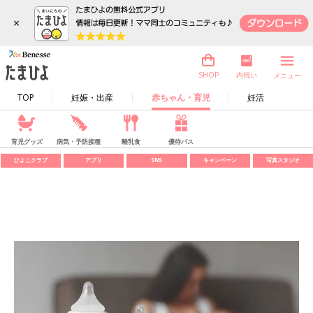
×
内祝い
SHOP
メニュー
TOP
妊娠・出産
赤ちゃん・育児
妊活
育児グッズ
病気・予防接種
離乳食
優待パス
ひよこクラブ
アプリ
SNS
キャンペーン
写真スタジオ