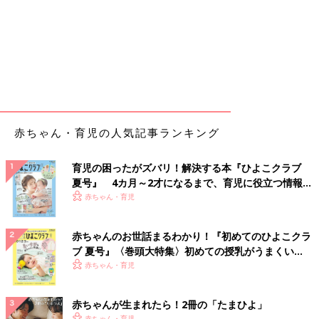
赤ちゃん・育児の人気記事ランキング
育児の困ったがズバリ！解決する本『ひよこクラブ
夏号』 4カ月～2才になるまで、育児に役立つ情報が
いっぱい！
赤ちゃん・育児
赤ちゃんのお世話まるわかり！『初めてのひよこクラ
ブ 夏号』〈巻頭大特集〉初めての授乳がうまくい
く！ おっぱい・ミルクの基本と夏のトラブル 解決テ
赤ちゃん・育児
ク
赤ちゃんが生まれたら！2冊の「たまひよ」
赤ちゃん・育児