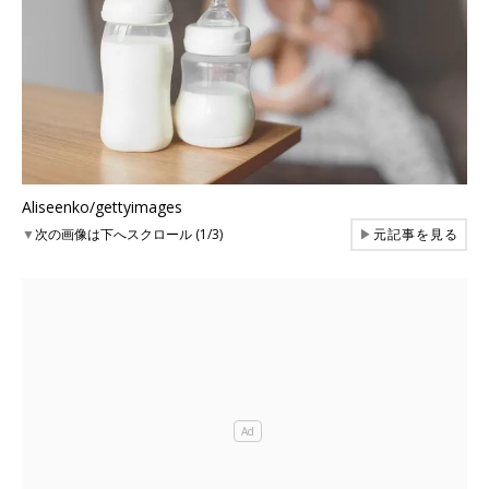
Aliseenko/gettyimages
▼
次の画像は下へスクロール (1/3)
▶
元記事を見る