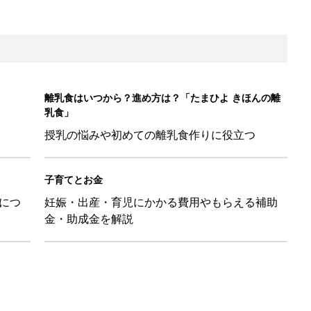
ル」、間違っているかも？「思い出があって捨てられない」に収納
「110円でこのクオリティ」超優秀！トラベルグッズ4選
！？親が悩まされる「魔の3週目」って何？「魔の3カ月」もある