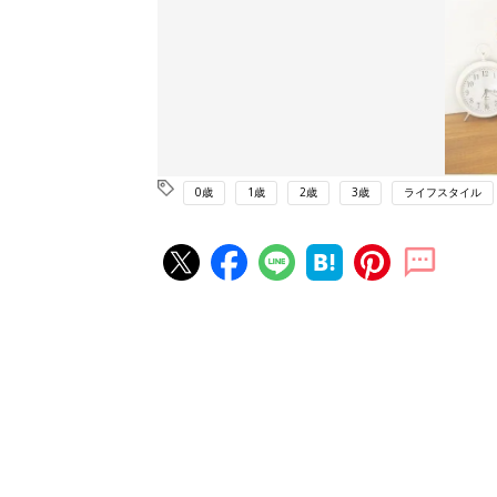
0歳
1歳
2歳
3歳
ライフスタイル
赤ちゃん・育児の人気記事ランキ
育児の困ったがズバリ！解決する
『ひよこクラブ 夏号』 4カ月～
赤ちゃん・育児
になるまで、育児に役立つ情報が
ぱい！