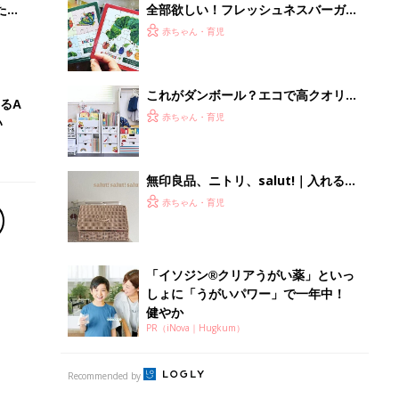
健やか
PR（iNova｜Hugkum）
Recommended by
離乳食はいつから？進め方は？「たまひよ きほんの離
乳食」
授乳の悩みや初めての離乳食作りに役立つ
子育てとお金
につ
妊娠・出産・育児にかかる費用やもらえる補助
金・助成金を解説