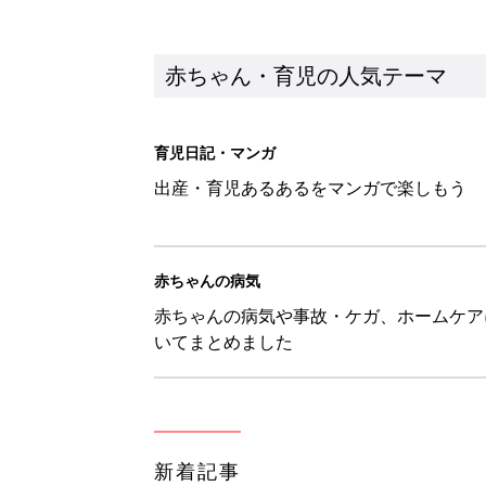
新着記事
あなたの「服を捨てるマイルー
スタイリストが喝！
赤ちゃん・育児
セリア「かわいくて機能性も◎」
赤ちゃん・育児
生後3週目の赤ちゃんはよく泣く
って本当？【専門家】
赤ちゃん・育児