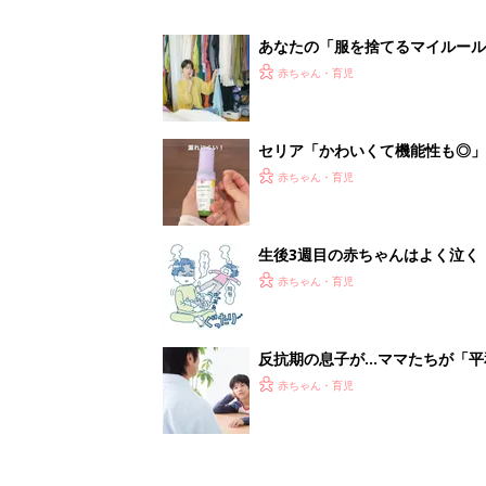
反抗期の息子が...ママたちが「
赤ちゃん・育児
1
2
妊娠日数や
妊娠中か