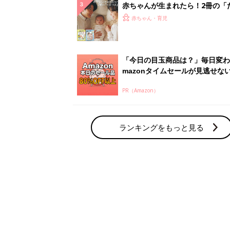
赤ちゃん・育児の人気テーマ
育児日記・マンガ
出産・育児あるあるをマンガで楽しもう
赤ちゃんの病気
赤ちゃんの病気や事故・ケガ、ホームケア
いてまとめました