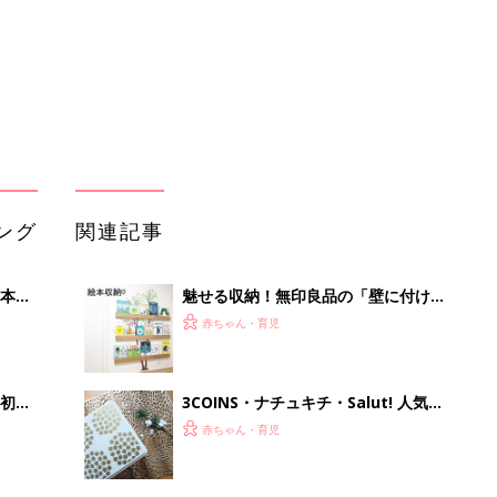
初め
3COINS・ナチュキチ・Salut! 人気の
大特
プチプラ雑貨店で“映える”お正月準備
赤ちゃん・育児
 お
ブル
たま
全部欲しい！フレッシュネスバーガー
×はらぺこあおむしのコラボがすご
赤ちゃん・育児
い！
これがダンボール？エコで高クオリテ
るA
ィな“ダンボール家具”
赤ちゃん・育児
い
無印良品、ニトリ、salut!｜入れるだ
けでなんだかオシャレ！整理収納アド
赤ちゃん・育児
バイザーもおすすめのかご収納4選
「イソジン®クリアうがい薬」といっ
しょに「うがいパワー」で一年中！