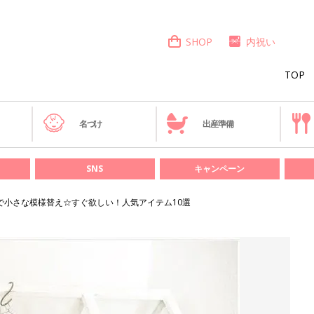
SHOP
内祝い
TOP
き
名づけ
出産準備
SNS
キャンペーン
雑貨で小さな模様替え☆すぐ欲しい！人気アイテム10選