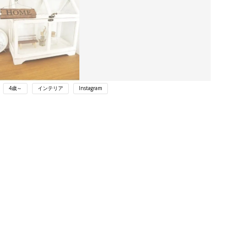
4歳～
インテリア
Instagram
ング
関連記事
本
魅せる収納！無印良品の「壁に付けら
2才
れる家具」活用術
赤ちゃん・育児
いっ