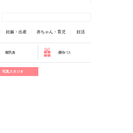
妊娠・出産
赤ちゃん・育児
妊活
離乳食
優待パス
写真スタジオ