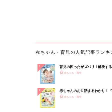
赤ちゃんのお世話まるわかり！『
てのひよこクラブ 夏号』〈巻頭
赤ちゃん・育児
集〉初めての授乳がうまくいく！
っぱい・ミルクの基本と夏のトラ
解決テク
赤ちゃんが生まれたら！2冊の「
ひよ」
赤ちゃん・育児
「今日の目玉商品は？」毎日変わ
mazonタイムセールが見逃せな
PR（Amazon）
ランキングをもっと見る