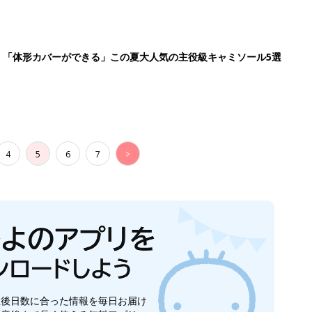
」「体形カバーができる」この夏大人気の主役級キャミソール5選
4
5
6
7
>
生後日数に合った情報を毎日お届け