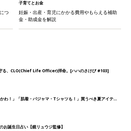
子育てとお金
につ
妊娠・出産・育児にかかる費用やもらえる補助
金・助成金を解説
LO(Chief Life Officer)拝命。[ハハのさけび #103]
かわ！」「肌着・パジャマ・Tシャツも！」買うべき夏アイテム
日のお誕生日占い【鏡リュウジ監修】