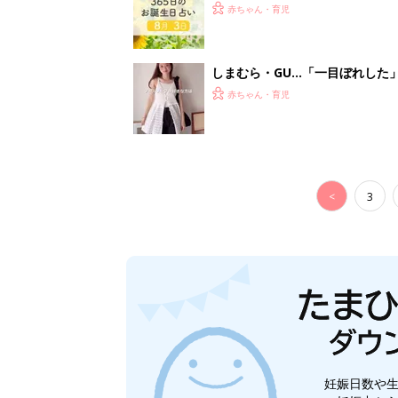
赤ちゃん・育児
しまむら・GU…「一目ぼれした
赤ちゃん・育児
<
3
妊娠日数や