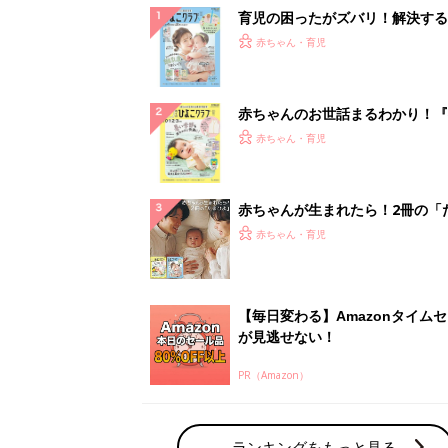
育児の困ったがズバリ！解決する
『ひよこクラブ 夏号』 4カ月～
赤ちゃん・育児
になるまで、育児に役立つ情報が
ぱい！
赤ちゃんのお世話まるわかり！『
てのひよこクラブ 夏号』〈巻頭
赤ちゃん・育児
集〉初めての授乳がうまくいく！
っぱい・ミルクの基本と夏のトラ
解決テク
赤ちゃんが生まれたら！2冊の「
ひよ」
赤ちゃん・育児
【毎日変わる】Amazonタイム
が見逃せない！
PR（Amazon）
ランキングをもっと見る