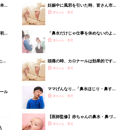
本
妊娠中に風邪を引いた時、皆さん市販
2才
のどの薬を買いますか？かかりつけの
赤ちゃん・育児
いっ
病院に貰いますか？－”まいにちのた
まひよ”の体験談
初め
「鼻水だけじゃ仕事を休めないのよ」
大特
「面談時に泣いてしまった…」園との
赤ちゃん・育児
 お
やりとりで困った体験ありますか？
ブル
たま
頭痛の時、カロナールは効果的です
か？－”まいにちのたまひよ”に寄せら
赤ちゃん・育児
れた投稿
ママげんなり…「鼻水ほじり・鼻すす
セール
り・鼻くそ食べ」のリスクとやめさせ
赤ちゃん・育児
方【小児科医】
【医師監修】赤ちゃんの鼻水・鼻づま
りのホームケアと「鼻吸い器」の上手
赤ちゃん・育児
な使い方