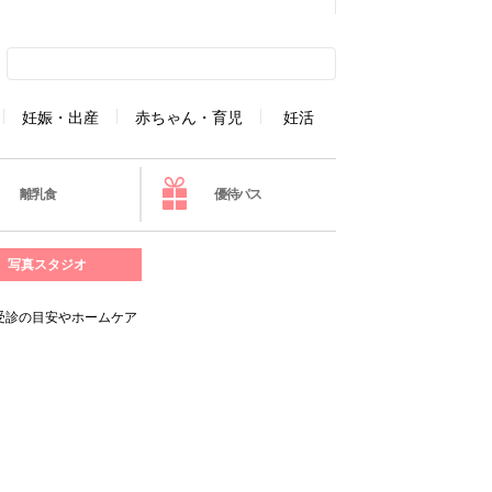
妊娠・出産
赤ちゃん・育児
妊活
離乳食
優待パス
写真スタジオ
受診の目安やホームケア