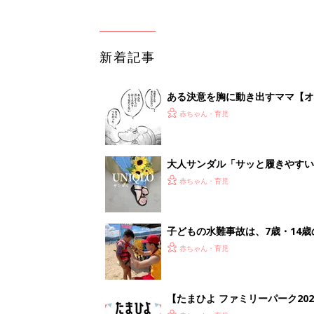
新着記事
ある決意を胸に動き出すママ【オ
赤ちゃん・育児
大人サンダル「サッと履きやすい
赤ちゃん・育児
子どもの水難事故は、7歳・14
まねく【専門家】
赤ちゃん・育児
【たまひよ ファミリーパーク20