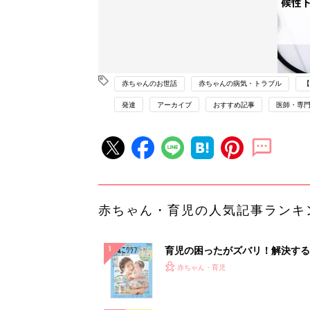
赤ちゃんのお世話
赤ちゃんの病気・トラブル
【
発達
アーカイブ
おすすめ記事
医師・専
赤ちゃん・育児の人気記事ランキ
育児の困ったがズバリ！解決する
『ひよこクラブ 夏号』 4カ月～
赤ちゃん・育児
になるまで、育児に役立つ情報が
ぱい！