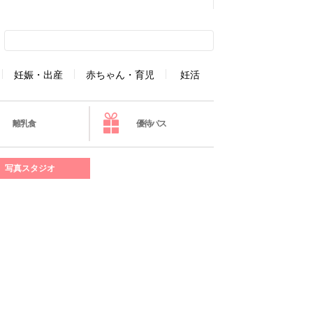
妊娠・出産
赤ちゃん・育児
妊活
離乳食
優待パス
写真スタジオ