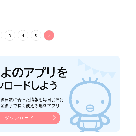
3
4
5
>
生後日数に合った情報を毎日お届け
ら産後まで長く使える無料アプリ
ダウンロード