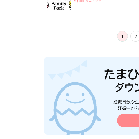
赤ちゃん・育児
1
2
妊娠日数や
妊娠中か