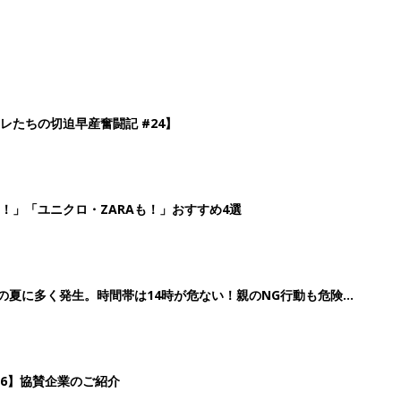
レたちの切迫早産奮闘記 #24】
！」「ユニクロ・ZARAも！」おすすめ4選
歳の夏に多く発生。時間帯は14時が危ない！親のNG行動も危険を
26】協賛企業のご紹介