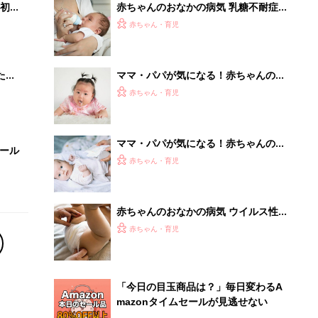
初め
赤ちゃんのおなかの病気 乳糖不耐症
大特
の症状とケア【医師監修】
赤ちゃん・育児
 お
ブル
たま
ママ・パパが気になる！赤ちゃんのお
なかの症状 生理的嘔吐 【医師監修】
赤ちゃん・育児
ママ・パパが気になる！赤ちゃんのお
セール
なかの症状 生理的便秘 【医師監修】
赤ちゃん・育児
赤ちゃんのおなかの病気 ウイルス性
胃腸炎・乳児下痢症の症状とケア【医
赤ちゃん・育児
師監修】
「今日の目玉商品は？」毎日変わるA
mazonタイムセールが見逃せない