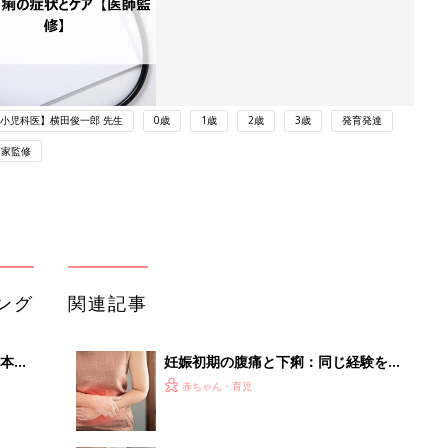
小児科医】横田俊一郎 先生
0歳
1歳
2歳
3歳
発育発達
門家監修
ング
関連記事
本
妊娠初期の腹痛と下痢：同じ経験をし
2才
た方いますか？－”まいにちのたまひ
赤ちゃん・育児
いっ
よ”の体験談