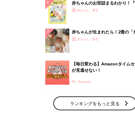
赤ちゃんのお世話まるわかり！『
てのひよこクラブ 夏号』〈巻頭
赤ちゃん・育児
集〉初めての授乳がうまくいく！
っぱい・ミルクの基本と夏のトラ
解決テク
赤ちゃんが生まれたら！2冊の「
ひよ」
赤ちゃん・育児
【毎日変わる】Amazonタイム
が見逃せない！
PR（Amazon）
ランキングをもっと見る