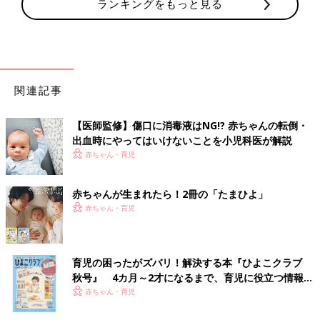
ランキングをもっと見る
関連記事
【医師監修】傷口に消毒液はNG!? 赤ちゃんの転倒・
出血時にやってはいけないことを小児科医が解説
赤ちゃん・育児
赤ちゃんが生まれたら！2冊の「たまひよ」
赤ちゃん・育児
育児の困ったがズバリ！解決する本『ひよこクラブ
秋号』 4カ月～2才になるまで、育児に役立つ情報が
いっぱい！
赤ちゃん・育児