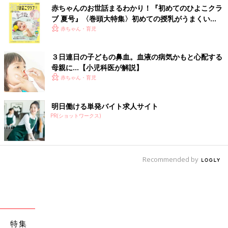
赤ちゃんのお世話まるわかり！『初めてのひよこクラ
ブ 夏号』〈巻頭大特集〉初めての授乳がうまくい
く！ おっぱい・ミルクの基本と夏のトラブル 解決テ
赤ちゃん・育児
ク
３日連日の子どもの鼻血。血液の病気かもと心配する
母親に…【小児科医が解説】
赤ちゃん・育児
明日働ける単発バイト求人サイト
PR(ショットワークス)
Recommended by
特集