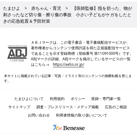
たまひよ
赤ちゃん・育児
【医師監修】指を切った、物が
刺さったなど切り傷・擦り傷の事故 小さい子どもがケガをしたと
きの応急処置＆予防対策
ＡＢＪマークは、この電子書店・電子書籍配信サービスが、
著作権者からコンテンツ使用許諾を得た正規版配信サービス
であることを示す登録商標（登録番号 第11091000号）です。
ABJマークの詳細、ABJマークを掲示しているサービスの一覧
はこちら→
https://aebs.or.jp/
本サイトに掲載されている記事・写真・イラスト等のコンテンツの無断転載を禁じま
す。
たまひよについて
利用規約
ポリシー
医師・専門家一覧
サイトマップ
調査・プレスリリース・メディア掲載
広告のご相談
お問い合わせ
利用者情報の取り扱いについて