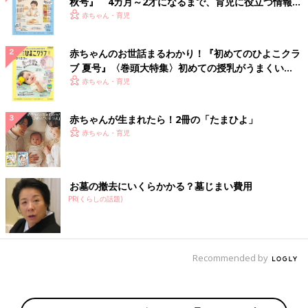
秋号』 4カ月～2才になるまで、育児に役立つ情報が
いっぱい！
赤ちゃん・育児
赤ちゃんのお世話まるわかり！『初めてのひよこクラ
ブ 夏号』〈巻頭大特集〉初めての授乳がうまくい
く！ おっぱい・ミルクの基本と夏のトラブル 解決テ
赤ちゃん・育児
ク
赤ちゃんが生まれたら！2冊の「たまひよ」
赤ちゃん・育児
お墓の撤去にいくらかかる？墓じまい費用
PR(くらしの話題)
Recommended by