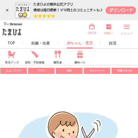
×
内祝い
SHOP
メニュー
TOP
妊娠・出産
赤ちゃん・育児
妊活
育児グッズ
病気・予防接種
離乳食
優待パス
ひよこクラブ
アプリ
SNS
キャンペーン
写真スタジオ