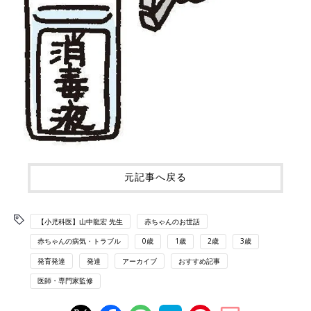
元記事へ戻る
【小児科医】山中龍宏 先生
赤ちゃんのお世話
赤ちゃんの病気・トラブル
0歳
1歳
2歳
3歳
発育発達
発達
アーカイブ
おすすめ記事
医師・専門家監修