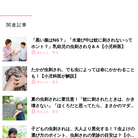
関連記事
「黒い服はNG？」「水遊び中は蚊に刺されないって
ホント？」乳幼児の虫刺されＱ＆Ａ【小児科医】
赤ちゃん・育児
たかが虫刺され、でも虫によっては命にかかわること
も！【小児科医が解説】
赤ちゃん・育児
夏の虫刺されに要注意！「蚊に刺されたときは、かき
壊さない」「ほくろだと思ってたら、まさかのマダ
ニ」【皮膚科医】
赤ちゃん・育児
子どもの虫刺されは、大人より悪化する！？虫よけの
選び方のポイント、虫刺されの受診の目安は？【小児