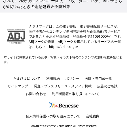
されて、20分後にアレルギー症状！？蚊、ダニ、ハチ、etc. 子ども
が刺されたときの応急処置＆予防対策
ＡＢＪマークは、この電子書店・電子書籍配信サービスが、
著作権者からコンテンツ使用許諾を得た正規版配信サービス
であることを示す登録商標（登録番号 第11091000号）です。
ABJマークの詳細、ABJマークを掲示しているサービスの一覧
はこちら→
https://aebs.or.jp/
本サイトに掲載されている記事・写真・イラスト等のコンテンツの無断転載を禁じま
す。
たまひよについて
利用規約
ポリシー
医師・専門家一覧
サイトマップ
調査・プレスリリース・メディア掲載
広告のご相談
お問い合わせ
利用者情報の取り扱いについて
個人情報保護への取り組みについて
会社案内
Copyright ©Benesse Corporation All rights reserved.