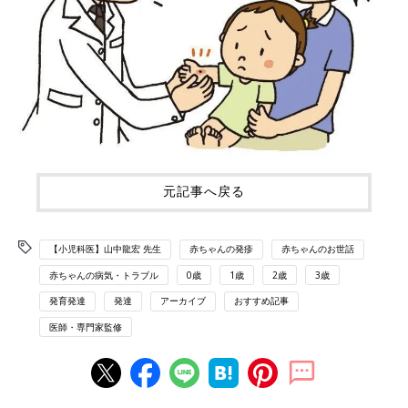
元記事へ戻る
【小児科医】山中龍宏 先生
赤ちゃんの発疹
赤ちゃんのお世話
赤ちゃんの病気・トラブル
0歳
1歳
2歳
3歳
発育発達
発達
アーカイブ
おすすめ記事
医師・専門家監修