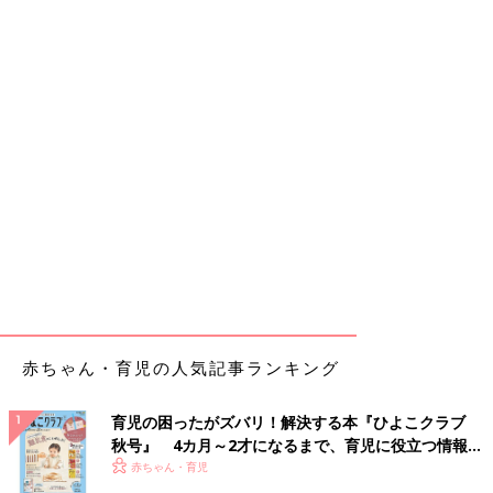
赤ちゃん・育児の人気記事ランキング
育児の困ったがズバリ！解決する本『ひよこクラブ
秋号』 4カ月～2才になるまで、育児に役立つ情報が
いっぱい！
赤ちゃん・育児