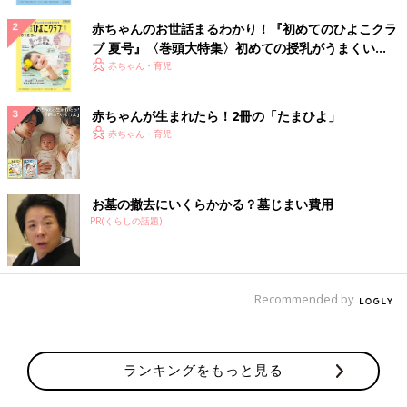
赤ちゃんのお世話まるわかり！『初めてのひよこクラ
ブ 夏号』〈巻頭大特集〉初めての授乳がうまくい
く！ おっぱい・ミルクの基本と夏のトラブル 解決テ
赤ちゃん・育児
ク
赤ちゃんが生まれたら！2冊の「たまひよ」
赤ちゃん・育児
お墓の撤去にいくらかかる？墓じまい費用
PR(くらしの話題)
Recommended by
ランキングをもっと見る