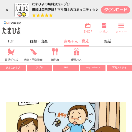
×
内祝い
SHOP
メニュー
TOP
妊娠・出産
赤ちゃん・育児
妊活
育児グッズ
病気・予防接種
離乳食
優待パス
ひよこクラブ
アプリ
SNS
キャンペーン
写真スタジオ