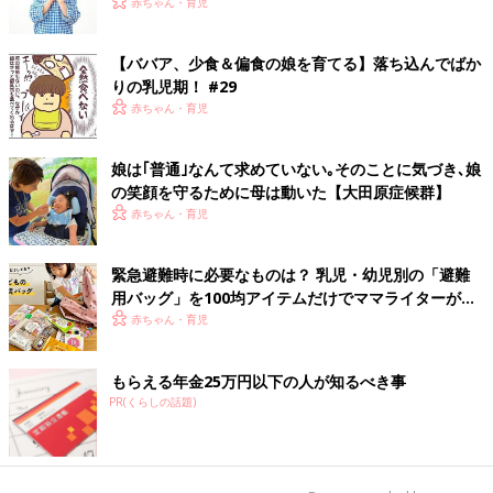
赤ちゃん・育児
【ババア、少食＆偏食の娘を育てる】落ち込んでばか
りの乳児期！ #29
赤ちゃん・育児
娘は｢普通｣なんて求めていない｡そのことに気づき､娘
の笑顔を守るために母は動いた【大田原症候群】
赤ちゃん・育児
緊急避難時に必要なものは？ 乳児・幼児別の「避難
用バッグ」を100均アイテムだけでママライターがつ
くってみた！
赤ちゃん・育児
もらえる年金25万円以下の人が知るべき事
PR(くらしの話題)