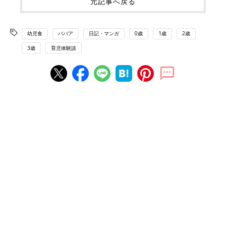
元記事へ戻る
幼児食
ババア
日記・マンガ
0歳
1歳
2歳
3歳
育児体験談