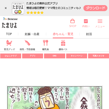
×
内祝い
SHOP
メニュー
TOP
妊娠・出産
赤ちゃん・育児
妊活
育児グッズ
病気・予防接種
離乳食
優待パス
ひよこクラブ
アプリ
SNS
キャンペーン
写真スタジオ