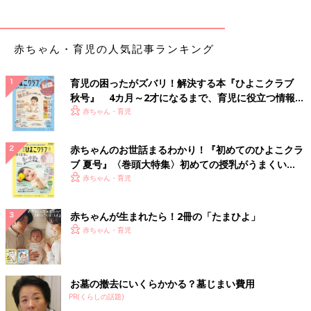
赤ちゃん・育児の人気記事ランキング
育児の困ったがズバリ！解決する本『ひよこクラブ
秋号』 4カ月～2才になるまで、育児に役立つ情報が
いっぱい！
赤ちゃん・育児
赤ちゃんのお世話まるわかり！『初めてのひよこクラ
ブ 夏号』〈巻頭大特集〉初めての授乳がうまくい
く！ おっぱい・ミルクの基本と夏のトラブル 解決テ
赤ちゃん・育児
ク
赤ちゃんが生まれたら！2冊の「たまひよ」
赤ちゃん・育児
お墓の撤去にいくらかかる？墓じまい費用
PR(くらしの話題)