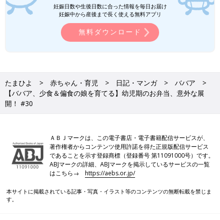
妊娠日数や生後日数に合った情報を毎日お届け
妊娠中から産後まで長く使える無料アプリ
無料ダウンロード
たまひよ
赤ちゃん・育児
日記・マンガ
ババア
【ババア、少食＆偏食の娘を育てる】幼児期のお弁当、意外な展
開！ #30
ＡＢＪマークは、この電子書店・電子書籍配信サービスが、
著作権者からコンテンツ使用許諾を得た正規版配信サービス
であることを示す登録商標（登録番号 第11091000号）です。
ABJマークの詳細、ABJマークを掲示しているサービスの一覧
はこちら→
https://aebs.or.jp/
本サイトに掲載されている記事・写真・イラスト等のコンテンツの無断転載を禁じま
す。