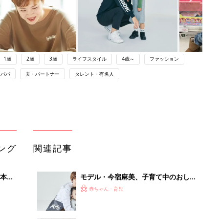
1歳
2歳
3歳
ライフスタイル
4歳～
ファッション
パパ
夫・パートナー
タレント・有名人
ング
関連記事
本
モデル・今宿麻美、子育て中のおしゃ
2才
れは「動きやすさとシルエット」
赤ちゃん・育児
いっ