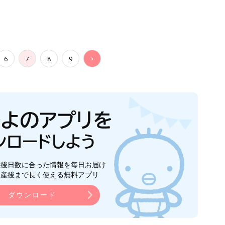
6
7
8
9
>
生後日数に合った情報を毎日お届け
ら産後まで長く使える無料アプリ
ダウンロード