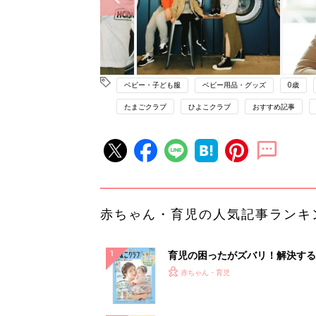
ベビー・子ども服
ベビー用品・グッズ
0歳
たまごクラブ
ひよこクラブ
おすすめ記事
赤ちゃん・育児の人気記事ランキ
育児の困ったがズバリ！解決する
『ひよこクラブ 夏号』 4カ月～
赤ちゃん・育児
になるまで、育児に役立つ情報が
ぱい！