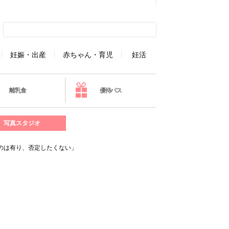
妊娠・出産
赤ちゃん・育児
妊活
離乳食
優待パス
写真スタジオ
ぶのは有り、否定したくない」