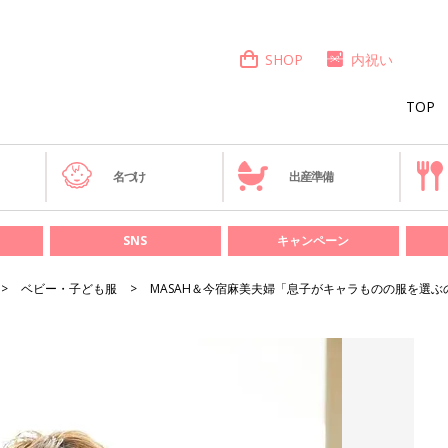
SHOP
内祝い
TOP
き
名づけ
出産準備
SNS
キャンペーン
ベビー・子ども服
MASAH＆今宿麻美夫婦「息子がキャラものの服を選