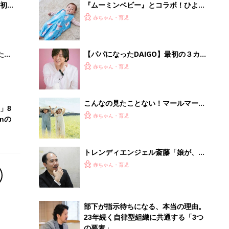
初め
『ムーミンベビー』とコラボ！ひよこ
大特
クラブ11月号を買えば「あったかフリ
赤ちゃん・育児
 お
ーススリーパー」が必ずついてくる！
ブル
たま
【パパになったDAIGO】最初の３カ月
は睡眠不足。自分も頑張るつもりが大
赤ちゃん・育児
失敗⁉︎
こんなの見たことない！マールマール
」8
のプレイウェアがデビュー♪どろんこ
赤ちゃん・育児
nの
OK！濡れてもへっちゃら！
トレンディエンジェル斎藤「娘が、薄
毛男性に『パパ！パパ！』って連呼し
赤ちゃん・育児
てしまいました…」
部下が指示待ちになる、本当の理由。
23年続く自律型組織に共通する「3つ
の要素」