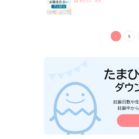
赤ちゃん・育児
<
5
妊娠日数や
妊娠中か