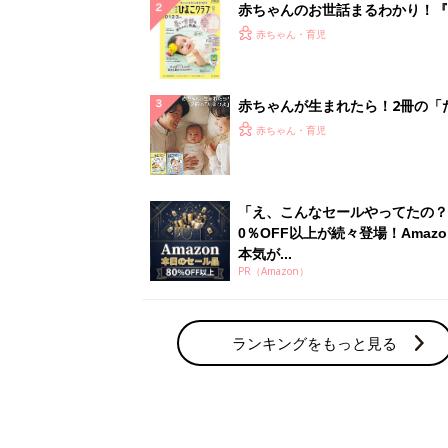
赤ちゃんのお世話まるわかり！『
てのひよこクラブ 夏号』〈巻頭
赤ちゃん・育児
集〉初めての授乳がうまくいく！
っぱい・ミルクの基本と夏のトラ
解決テク
赤ちゃんが生まれたら！2冊の「
ひよ」
赤ちゃん・育児
「え、こんなセールやってたの？
0％OFF以上が続々登場！Amazo
本気が...
PR（Amazon）
ランキングをもっと見る