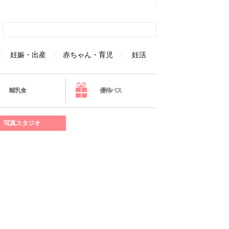
妊娠・出産
赤ちゃん・育児
妊活
離乳食
優待パス
写真スタジオ