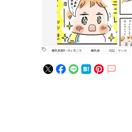
離乳初期5～6ヶ月ごろ
離乳食
日記・マンガ
赤ちゃん・育児の人気記事ランキ
育児の困ったがズバリ！解決する
『ひよこクラブ 夏号』 4カ月～
赤ちゃん・育児
になるまで、育児に役立つ情報が
ぱい！