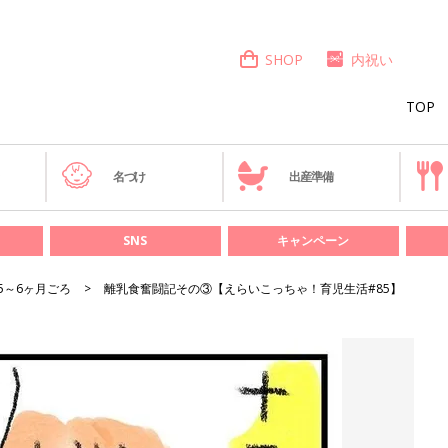
SHOP
内祝い
TOP
き
名づけ
出産準備
SNS
キャンペーン
5～6ヶ月ごろ
離乳食奮闘記その③【えらいこっちゃ！育児生活#85】