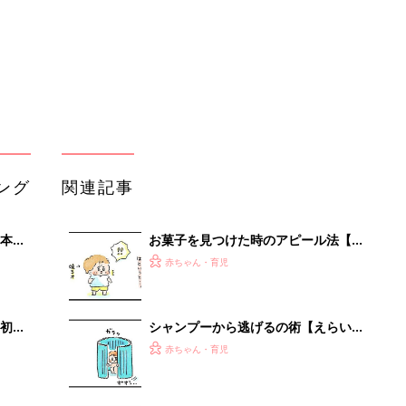
初め
シャンプーから逃げるの術【えらいこ
大特
っちゃ！育児生活#113】
赤ちゃん・育児
 お
ブル
たま
離乳食奮闘記その②【えらいこっち
ゃ！育児生活#84】
赤ちゃん・育児
離乳食奮闘記その①【えらいこっち
セール
ゃ！育児生活#83】
赤ちゃん・育児
娘の切ない発言再び【えらいこっち
ゃ！育児生活#111】
赤ちゃん・育児
「え、こんなセールやってたの？」8
0％OFF以上が続々登場！Amazonの