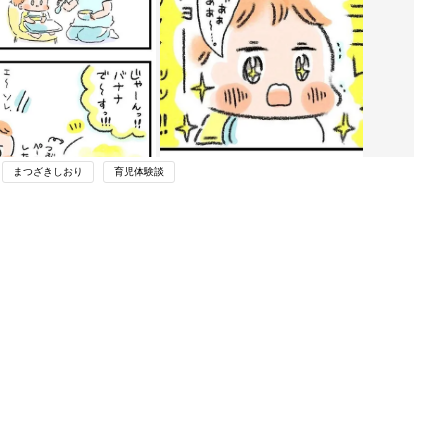
まつざきしおり
育児体験談
ング
関連記事
本
お菓子を見つけた時のアピール法【え
2才
らいこっちゃ！育児生活#112】
赤ちゃん・育児
いっ