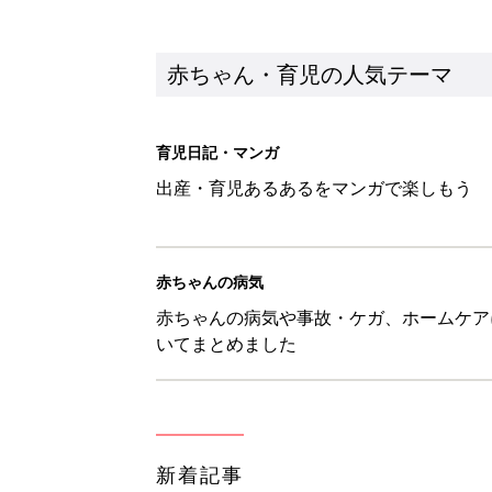
新着記事
セリア「かわいくて機能性も◎」
赤ちゃん・育児
生後3週目の赤ちゃんはよく泣く
って本当？【専門家】
赤ちゃん・育児
反抗期の息子が...ママたちが「
赤ちゃん・育児
8月6日生まれはこんな人 365