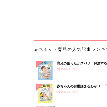
赤ちゃんのお世話まるわかり！『
てのひよこクラブ 夏号』〈巻頭
赤ちゃん・育児
集〉初めての授乳がうまくいく！
っぱい・ミルクの基本と夏のトラ
解決テク
赤ちゃんが生まれたら！2冊の「
ひよ」
赤ちゃん・育児
【毎日変わる】Amazonタイム
が見逃せない！
PR（Amazon）
ランキングをもっと見る