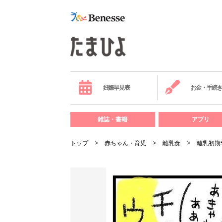
妊娠早見表
お金・手続
雑誌・書籍
アプリ
トップ
赤ちゃん・育児
離乳食
離乳初期