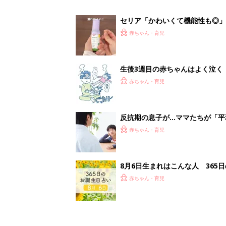
赤ちゃん・育児
<
1
妊娠日数や
妊娠中か