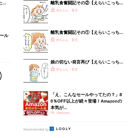
本気が...
PR（Amazon）
Recommended by
離乳食はいつから？進め方は？「たまひよ きほんの離
乳食」
授乳の悩みや初めての離乳食作りに役立つ
子育てとお金
につ
妊娠・出産・育児にかかる費用やもらえる補助
金・助成金を解説