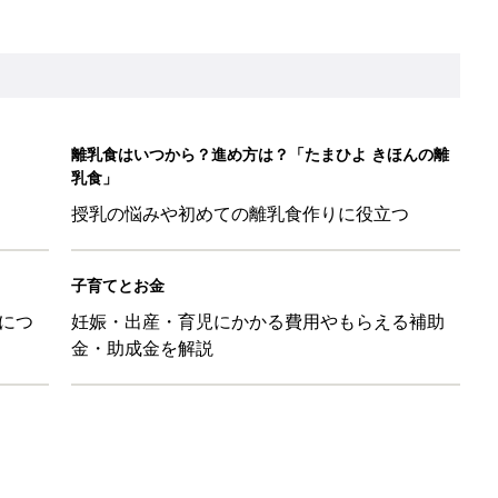
「110円でこのクオリティ」超優秀！トラベルグッズ4選
！？親が悩まされる「魔の3週目」って何？「魔の3カ月」もある
平和だな～」と感じた瞬間
日のお誕生日占い【鏡リュウジ監修】