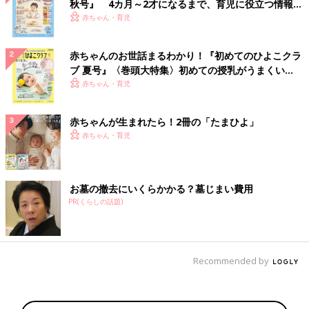
秋号』 4カ月～2才になるまで、育児に役立つ情報が
いっぱい！
赤ちゃん・育児
赤ちゃんのお世話まるわかり！『初めてのひよこクラ
ブ 夏号』〈巻頭大特集〉初めての授乳がうまくい
く！ おっぱい・ミルクの基本と夏のトラブル 解決テ
赤ちゃん・育児
ク
赤ちゃんが生まれたら！2冊の「たまひよ」
赤ちゃん・育児
お墓の撤去にいくらかかる？墓じまい費用
PR(くらしの話題)
Recommended by