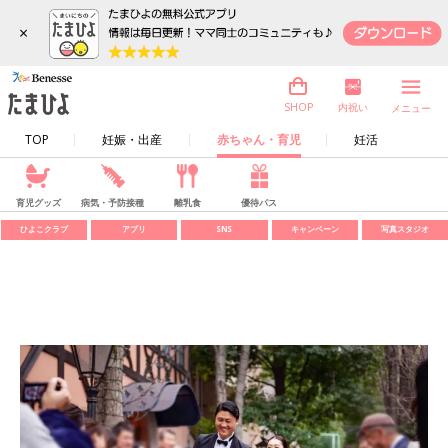
×
内祝い
SHOP
メニュー
TOP
妊娠・出産
赤ちゃん・育児
妊活
育児グッズ
病気・予防接種
離乳食
優待パス
ひよこクラブ
アプリ
SNS
キャンペーン
写真スタジオ