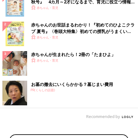
秋号』 4カ月～2才になるまで、育児に役立つ情報が
いっぱい！
赤ちゃん・育児
赤ちゃんのお世話まるわかり！『初めてのひよこクラ
ブ 夏号』〈巻頭大特集〉初めての授乳がうまくい
く！ おっぱい・ミルクの基本と夏のトラブル 解決テ
赤ちゃん・育児
ク
赤ちゃんが生まれたら！2冊の「たまひよ」
赤ちゃん・育児
お墓の撤去にいくらかかる？墓じまい費用
PR(くらしの話題)
Recommended by