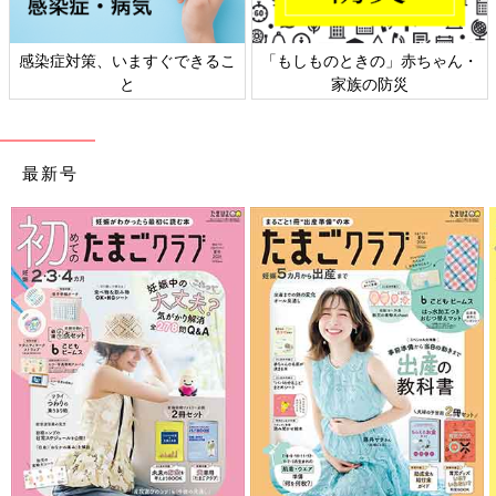
るこ
「もしものときの」赤ちゃん・
日本外来小児科学会リーフレ
家族の防災
ト検討会
最新号