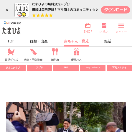
×
内祝い
SHOP
メニュー
TOP
妊娠・出産
赤ちゃん・育児
妊活
育児グッズ
病気・予防接種
離乳食
優待パス
ひよこクラブ
アプリ
SNS
キャンペーン
写真スタジオ