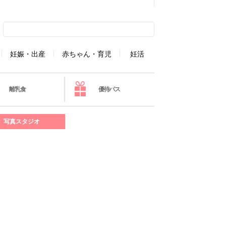
妊娠・出産
赤ちゃん・育児
妊活
離乳食
優待パス
写真スタジオ