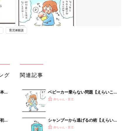
育児体験談
ング
関連記事
本
ベビーカー乗らない問題【えらいこっ
2才
ちゃ！育児生活#117】
赤ちゃん・育児
いっ
初め
シャンプーから逃げるの術【えらいこ
大特
っちゃ！育児生活#113】
赤ちゃん・育児