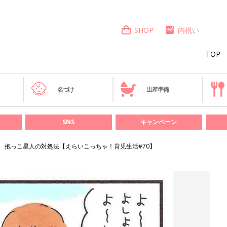
SHOP
内祝い
TOP
き
名づけ
出産準備
SNS
キャンペーン
抱っこ星人の対処法【えらいこっちゃ！育児生活#70】