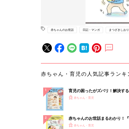
赤ちゃんのお世話
日記・マンガ
まつざきしおり
赤ちゃん・育児の人気記事ランキ
育児の困ったがズバリ！解決する
『ひよこクラブ 秋号』 4カ月～
赤ちゃん・育児
になるまで、育児に役立つ情報が
ぱい！
赤ちゃんのお世話まるわかり！『
てのひよこクラブ 夏号』〈巻頭
赤ちゃん・育児