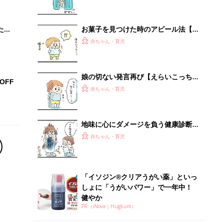
 お
ブル
たま
お菓子を見つけた時のアピール法【え
らいこっちゃ！育児生活#112】
赤ちゃん・育児
娘の切ない発言再び【えらいこっち
OFF
ゃ！育児生活#111】
赤ちゃん・育児
地味に心にダメージを負う健康診断
【えらいこっちゃ！育児生活#110】
赤ちゃん・育児
「イソジン®クリアうがい薬」といっ
しょに「うがいパワー」で一年中！
健やか
PR（iNova｜Hugkum）