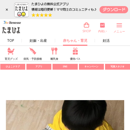
×
内祝い
SHOP
メニュー
TOP
妊娠・出産
赤ちゃん・育児
妊活
育児グッズ
病気・予防接種
離乳食
優待パス
ひよこクラブ
アプリ
SNS
キャンペーン
写真スタジオ