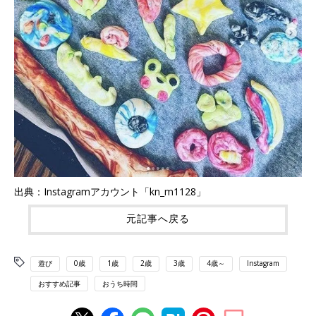
出典：Instagramアカウント「kn_m1128」
元記事へ戻る
遊び
0歳
1歳
2歳
3歳
4歳～
Instagram
おすすめ記事
おうち時間