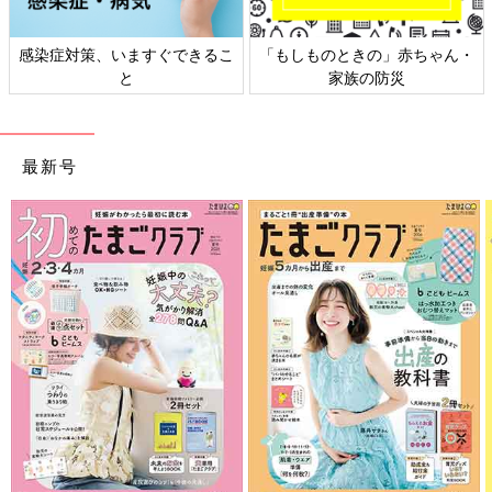
赤ちゃん・
日本外来小児科学会リーフレッ
六星占術 細木かおりさ
ト検討会
相談
最新号