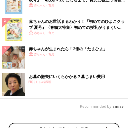
いっぱい！
赤ちゃん・育児
赤ちゃんのお世話まるわかり！『初めてのひよこクラ
ブ 夏号』〈巻頭大特集〉初めての授乳がうまくい
く！ おっぱい・ミルクの基本と夏のトラブル 解決テ
赤ちゃん・育児
ク
赤ちゃんが生まれたら！2冊の「たまひよ」
赤ちゃん・育児
お墓の撤去にいくらかかる？墓じまい費用
PR(くらしの話題)
Recommended by