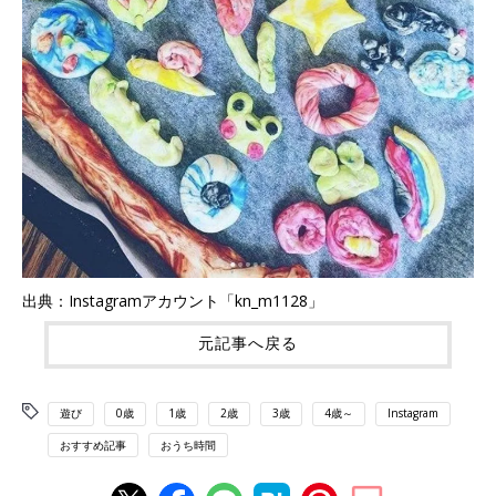
出典：Instagramアカウント「kn_m1128」
元記事へ戻る
遊び
0歳
1歳
2歳
3歳
4歳～
Instagram
おすすめ記事
おうち時間