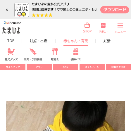
×
内祝い
SHOP
メニュー
TOP
妊娠・出産
赤ちゃん・育児
妊活
育児グッズ
病気・予防接種
離乳食
優待パス
ひよこクラブ
アプリ
SNS
キャンペーン
写真スタジオ