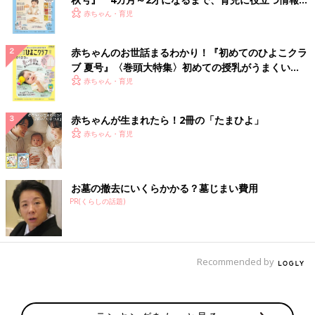
いっぱい！
赤ちゃん・育児
赤ちゃんのお世話まるわかり！『初めてのひよこクラ
ブ 夏号』〈巻頭大特集〉初めての授乳がうまくい
く！ おっぱい・ミルクの基本と夏のトラブル 解決テ
赤ちゃん・育児
ク
赤ちゃんが生まれたら！2冊の「たまひよ」
赤ちゃん・育児
お墓の撤去にいくらかかる？墓じまい費用
PR(くらしの話題)
Recommended by