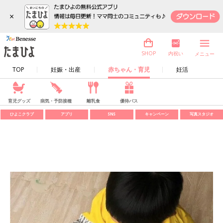
×
内祝い
SHOP
メニュー
TOP
妊娠・出産
赤ちゃん・育児
妊活
育児グッズ
病気・予防接種
離乳食
優待パス
ひよこクラブ
アプリ
SNS
キャンペーン
写真スタジオ