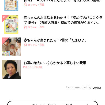
いっぱい！
赤ちゃん・育児
赤ちゃんのお世話まるわかり！『初めてのひよこクラ
ブ 夏号』〈巻頭大特集〉初めての授乳がうまくい
く！ おっぱい・ミルクの基本と夏のトラブル 解決テ
赤ちゃん・育児
ク
赤ちゃんが生まれたら！2冊の「たまひよ」
赤ちゃん・育児
お墓の撤去にいくらかかる？墓じまい費用
PR(くらしの話題)
Recommended by