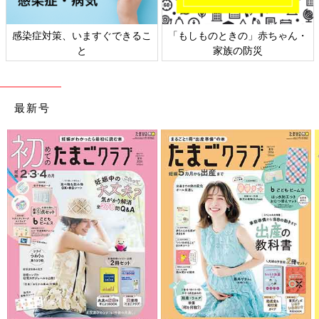
ん・
日本外来小児科学会リーフレッ
六星占術 細木かおりさんの
ト検討会
相談
最新号