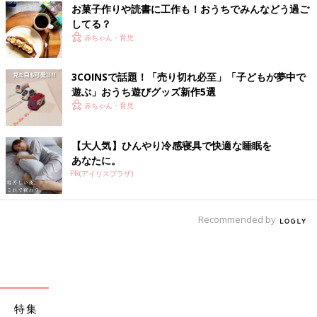
お菓子作りや読書に工作も！おうちでみんなどう過ご
してる？
赤ちゃん・育児
3COINSで話題！「売り切れ必至」「子どもが夢中で
遊ぶ」おうち遊びグッズ新作5選
赤ちゃん・育児
【大人気】ひんやり冷感寝具で快適な睡眠を
あなたに。
PR(アイリスプラザ)
Recommended by
特集