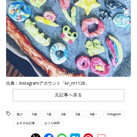
出典：Instagramアカウント「kn_m1128」
元記事へ戻る
遊び
0歳
1歳
2歳
3歳
4歳～
Instagram
おすすめ記事
おうち時間