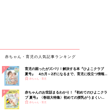
赤ちゃん・育児の人気記事ランキング
育児の困ったがズバリ！解決する本『ひよこクラブ
夏号』 4カ月～2才になるまで、育児に役立つ情報が
いっぱい！
赤ちゃん・育児
赤ちゃんのお世話まるわかり！『初めてのひよこクラ
ブ 夏号』〈巻頭大特集〉初めての授乳がうまくい
く！ おっぱい・ミルクの基本と夏のトラブル 解決テ
赤ちゃん・育児
ク