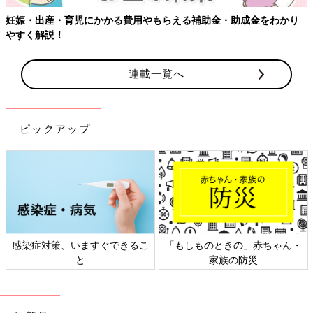
・助成金をわかり
連載一覧へ
ピックアップ
ときの」赤ちゃん・
日本外来小児科学会リーフレッ
六星占術 細
家族の防災
ト検討会