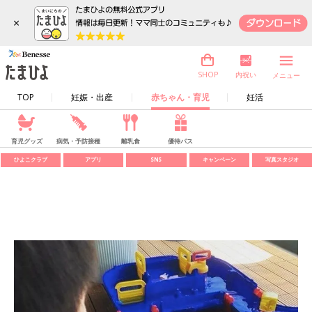
×
内祝い
SHOP
メニュー
TOP
妊娠・出産
赤ちゃん・育児
妊活
育児グッズ
病気・予防接種
離乳食
優待パス
ひよこクラブ
アプリ
SNS
キャンペーン
写真スタジオ