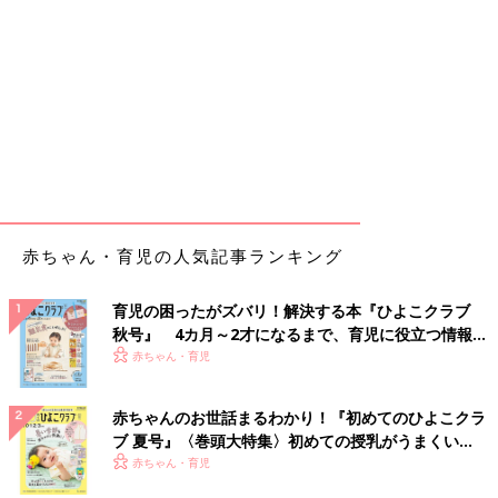
赤ちゃん・育児の人気記事ランキング
育児の困ったがズバリ！解決する本『ひよこクラブ
秋号』 4カ月～2才になるまで、育児に役立つ情報が
いっぱい！
赤ちゃん・育児
赤ちゃんのお世話まるわかり！『初めてのひよこクラ
ブ 夏号』〈巻頭大特集〉初めての授乳がうまくい
く！ おっぱい・ミルクの基本と夏のトラブル 解決テ
赤ちゃん・育児
ク