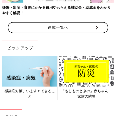
かかる費用やもらえる補助金・助成金をわかり
連載一覧へ
ピックアップ
、いますぐできるこ
「もしものときの」赤ちゃん・
日本外来小児
と
家族の防災
ト