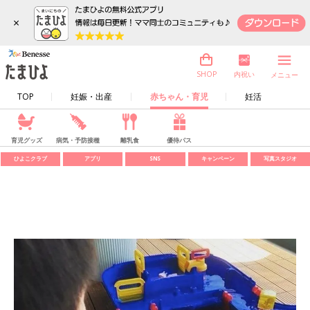
×
内祝い
SHOP
メニュー
TOP
妊娠・出産
赤ちゃん・育児
妊活
育児グッズ
病気・予防接種
離乳食
優待パス
ひよこクラブ
アプリ
SNS
キャンペーン
写真スタジオ