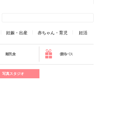
妊娠・出産
赤ちゃん・育児
妊活
離乳食
優待パス
写真スタジオ