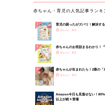
赤ちゃん・育児の人気記事ランキ
育児の困ったがズバリ！解決する
『ひよこクラブ 秋号』 4カ月～
赤ちゃん・育児
になるまで、育児に役立つ情報が
ぱい！
赤ちゃんのお世話まるわかり！『
てのひよこクラブ 夏号』〈巻頭
赤ちゃん・育児
集〉初めての授乳がうまくいく！
っぱい・ミルクの基本と夏のトラ
解決テク
赤ちゃんが生まれたら！2冊の「
ひよ」
赤ちゃん・育児
Amazon今日も見逃せない！80%
以上が続々登場