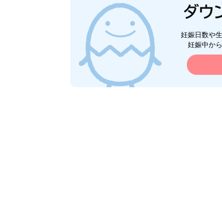
妊娠日数や
妊娠中か