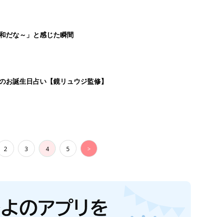
平和だな～」と感じた瞬間
日のお誕生日占い【鏡リュウジ監修】
2
3
4
5
>