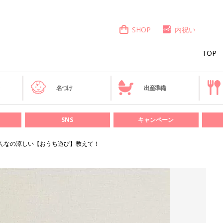
SHOP
内祝い
TOP
き
名づけ
出産準備
SNS
キャンペーン
んなの涼しい【おうち遊び】教えて！