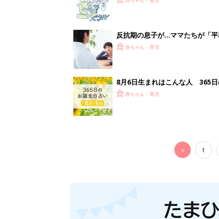
反抗期の息子が...ママたちが「
赤ちゃん・育児
8月6日生まれはこんな人 365
赤ちゃん・育児
<
1