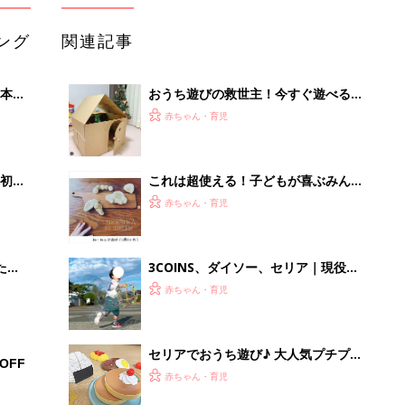
ング
関連記事
本
おうち遊びの救世主！今すぐ遊べる段
2才
ボール遊び4選
赤ちゃん・育児
いっ
初め
これは超使える！子どもが喜ぶみんな
大特
のおうち遊びアイデア
赤ちゃん・育児
 お
ブル
たま
3COINS、ダイソー、セリア｜現役保
育士もおすすめ！外遊びがもっと楽し
赤ちゃん・育児
くなるおもちゃ5選
セリアでおうち遊び♪ 大人気プチプラ
OFF
おもちゃ5選
赤ちゃん・育児