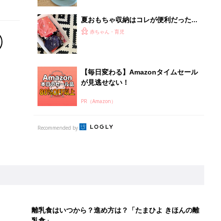
夏おもちゃ収納はコレが便利だった！
真似したいアイデア5選
赤ちゃん・育児
【毎日変わる】Amazonタイムセール
が見逃せない！
PR（Amazon）
Recommended by
離乳食はいつから？進め方は？「たまひよ きほんの離
乳食」