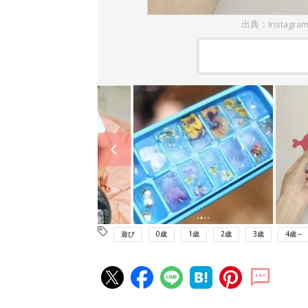
出典：Instagra
遊び
0歳
1歳
2歳
3歳
4歳～