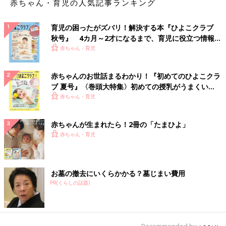
赤ちゃん・育児の人気記事ランキング
育児の困ったがズバリ！解決する本『ひよこクラブ
秋号』 4カ月～2才になるまで、育児に役立つ情報が
いっぱい！
赤ちゃん・育児
赤ちゃんのお世話まるわかり！『初めてのひよこクラ
ブ 夏号』〈巻頭大特集〉初めての授乳がうまくい
く！ おっぱい・ミルクの基本と夏のトラブル 解決テ
赤ちゃん・育児
ク
赤ちゃんが生まれたら！2冊の「たまひよ」
赤ちゃん・育児
お墓の撤去にいくらかかる？墓じまい費用
PR(くらしの話題)
Recommended by