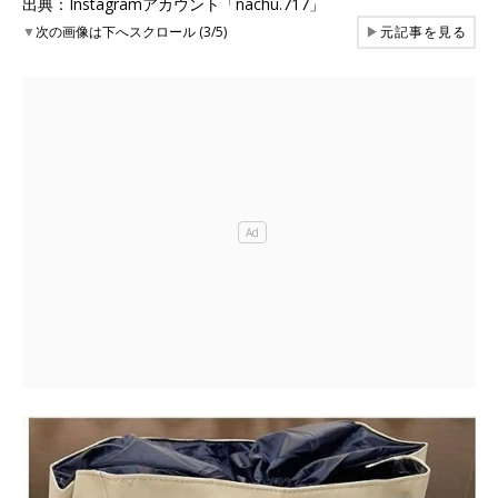
出典：Instagramアカウント「nachu.717」
▼
次の画像は下へスクロール (3/5)
▶
元記事を見る