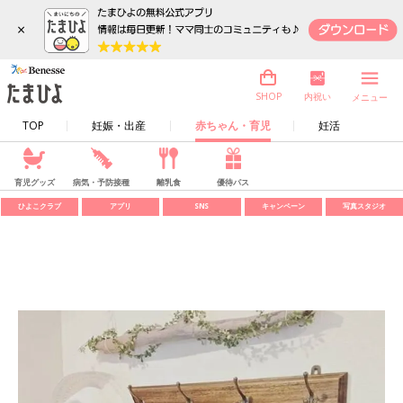
×
内祝い
SHOP
メニュー
TOP
妊娠・出産
赤ちゃん・育児
妊活
育児グッズ
病気・予防接種
離乳食
優待パス
ひよこクラブ
アプリ
SNS
キャンペーン
写真スタジオ