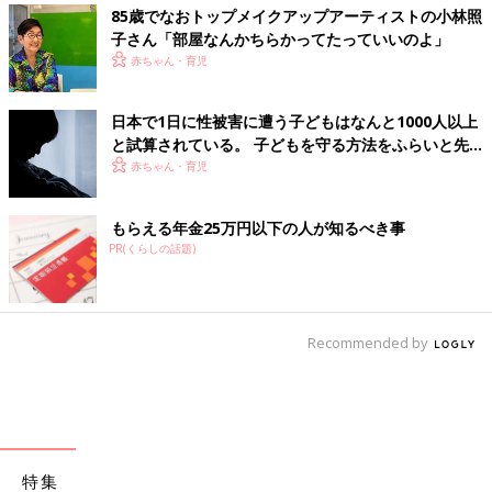
85歳でなおトップメイクアップアーティストの小林照
子さん「部屋なんかちらかってたっていいのよ」
赤ちゃん・育児
日本で1日に性被害に遭う子どもはなんと1000人以上
と試算されている。 子どもを守る方法をふらいと先
生に聞く【小児科医】
赤ちゃん・育児
もらえる年金25万円以下の人が知るべき事
PR(くらしの話題)
Recommended by
特集