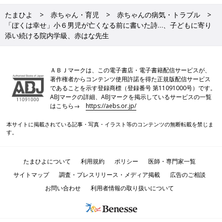
たまひよ
赤ちゃん・育児
赤ちゃんの病気・トラブル
「ぼくは幸せ」小６男児が亡くなる前に書いた詩…、子どもに寄り
添い続ける院内学級、赤はな先生
ＡＢＪマークは、この電子書店・電子書籍配信サービスが、
著作権者からコンテンツ使用許諾を得た正規版配信サービス
であることを示す登録商標（登録番号 第11091000号）です。
ABJマークの詳細、ABJマークを掲示しているサービスの一覧
はこちら→
https://aebs.or.jp/
本サイトに掲載されている記事・写真・イラスト等のコンテンツの無断転載を禁じま
す。
たまひよについて
利用規約
ポリシー
医師・専門家一覧
サイトマップ
調査・プレスリリース・メディア掲載
広告のご相談
お問い合わせ
利用者情報の取り扱いについて