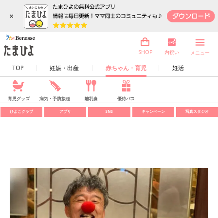
×
内祝い
SHOP
メニュー
TOP
妊娠・出産
赤ちゃん・育児
妊活
育児グッズ
病気・予防接種
離乳食
優待パス
ひよこクラブ
アプリ
SNS
キャンペーン
写真スタジオ