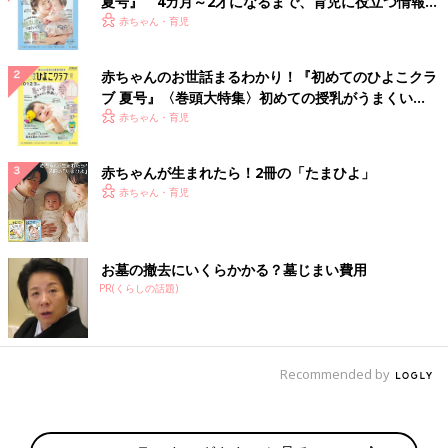
夏号』 4カ月～2才になるまで、育児に役立つ情報が
いっぱい！
赤ちゃん・育児
赤ちゃんのお世話まるわかり！『初めてのひよこクラ
ブ 夏号』〈巻頭大特集〉初めての授乳がうまくい
く！ おっぱい・ミルクの基本と夏のトラブル 解決テ
赤ちゃん・育児
ク
赤ちゃんが生まれたら！2冊の「たまひよ」
赤ちゃん・育児
お墓の撤去にいくらかかる？墓じまい費用
PR(くらしの話題)
Recommended by