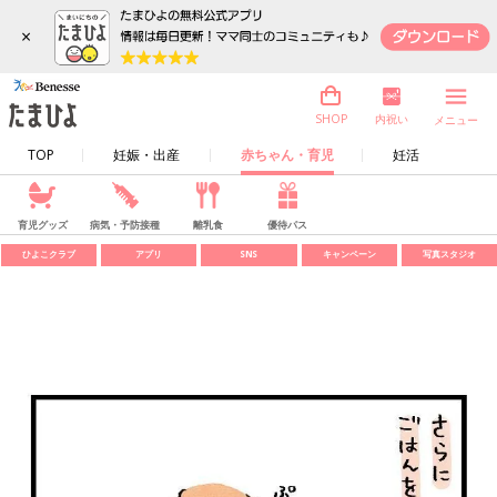
×
内祝い
SHOP
メニュー
TOP
妊娠・出産
赤ちゃん・育児
妊活
育児グッズ
病気・予防接種
離乳食
優待パス
ひよこクラブ
アプリ
SNS
キャンペーン
写真スタジオ