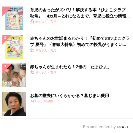
育児の困ったがズバリ！解決する本『ひよこクラブ
秋号』 4カ月～2才になるまで、育児に役立つ情報が
いっぱい！
赤ちゃん・育児
赤ちゃんのお世話まるわかり！『初めてのひよこクラ
ブ 夏号』〈巻頭大特集〉初めての授乳がうまくい
く！ おっぱい・ミルクの基本と夏のトラブル 解決テ
赤ちゃん・育児
ク
赤ちゃんが生まれたら！2冊の「たまひよ」
赤ちゃん・育児
お墓の撤去にいくらかかる？墓じまい費用
PR(くらしの話題)
Recommended by