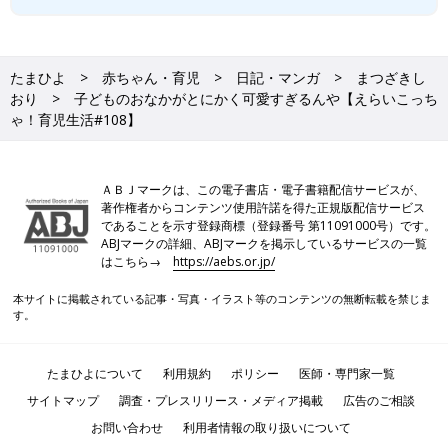
たまひよ
赤ちゃん・育児
日記・マンガ
まつざきし
おり
子どものおなかがとにかく可愛すぎるんや【えらいこっち
ゃ！育児生活#108】
ＡＢＪマークは、この電子書店・電子書籍配信サービスが、
著作権者からコンテンツ使用許諾を得た正規版配信サービス
であることを示す登録商標（登録番号 第11091000号）です。
ABJマークの詳細、ABJマークを掲示しているサービスの一覧
はこちら→
https://aebs.or.jp/
本サイトに掲載されている記事・写真・イラスト等のコンテンツの無断転載を禁じま
す。
たまひよについて
利用規約
ポリシー
医師・専門家一覧
サイトマップ
調査・プレスリリース・メディア掲載
広告のご相談
お問い合わせ
利用者情報の取り扱いについて