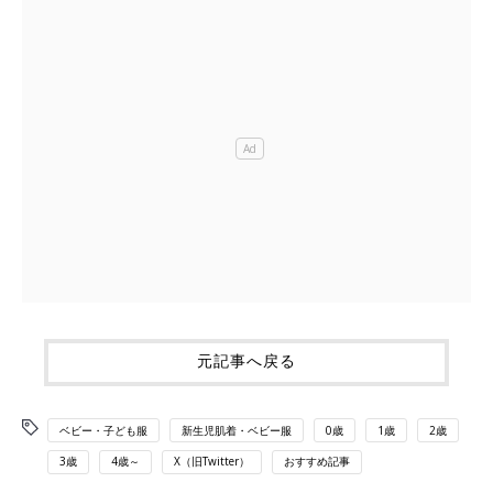
元記事へ戻る
ベビー・子ども服
新生児肌着・ベビー服
0歳
1歳
2歳
3歳
4歳～
X（旧Twitter）
おすすめ記事