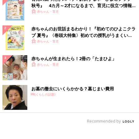
秋号』 4カ月～2才になるまで、育児に役立つ情報が
いっぱい！
赤ちゃん・育児
赤ちゃんのお世話まるわかり！『初めてのひよこクラ
ブ 夏号』〈巻頭大特集〉初めての授乳がうまくい
く！ おっぱい・ミルクの基本と夏のトラブル 解決テ
赤ちゃん・育児
ク
赤ちゃんが生まれたら！2冊の「たまひよ」
赤ちゃん・育児
お墓の撤去にいくらかかる？墓じまい費用
PR(くらしの話題)
Recommended by