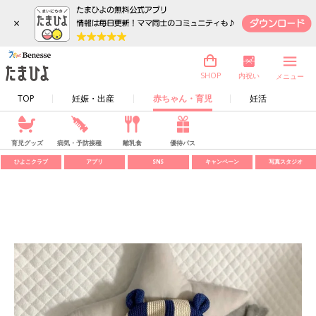
×
内祝い
SHOP
メニュー
TOP
妊娠・出産
赤ちゃん・育児
妊活
育児グッズ
病気・予防接種
離乳食
優待パス
ひよこクラブ
アプリ
SNS
キャンペーン
写真スタジオ