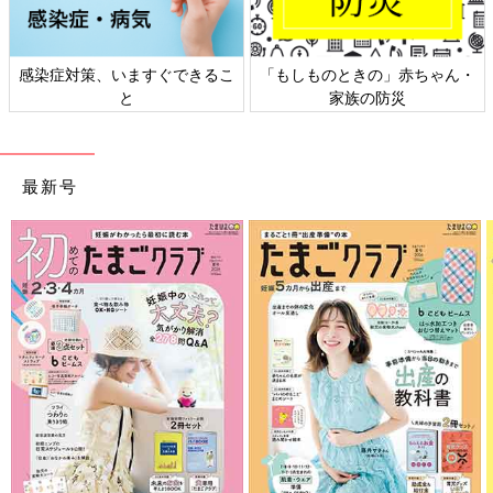
ちゃん・
日本外来小児科学会リーフレッ
六星占術 細木かおりさん
ト検討会
相談
最新号