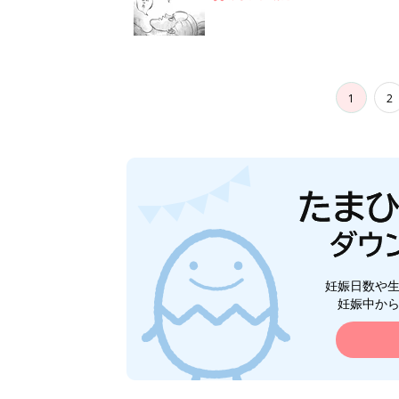
1
2
妊娠日数や
妊娠中か