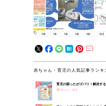
0歳
1歳
2歳
3歳
4歳～
防災
赤ちゃん・育児の人気記事ランキ
育児の困ったがズバリ！解決する
『ひよこクラブ 秋号』 4カ月～
赤ちゃん・育児
になるまで、育児に役立つ情報が
ぱい！