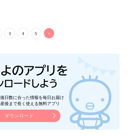
3
4
5
>
生後日数に合った情報を毎日お届け
ら産後まで長く使える無料アプリ
ダウンロード