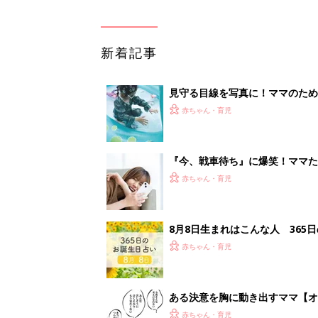
新着記事
見守る目線を写真に！ママのための撮
赤ちゃん・育児
『今、戦車待ち』に爆笑！ママた
赤ちゃん・育児
8月8日生まれはこんな人 365
赤ちゃん・育児
ある決意を胸に動き出すママ【オ
赤ちゃん・育児