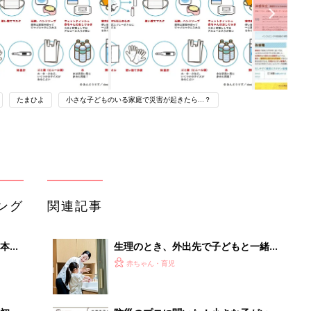
たまひよ
小さな子どものいる家庭で災害が起きたら…？
ング
関連記事
本
生理のとき、外出先で子どもと一緒に
2才
トイレに入る場合どうしてる？対処法
赤ちゃん・育児
いっ
や子どもへの伝え方を助産師が解説！