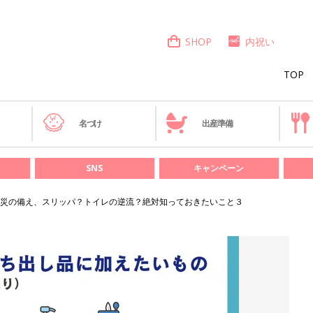
SHOP
内祝い
TOP
き
名づけ
出産準備
SNS
キャンペーン
災の備え、スリッパ？トイレの逆流？絶対知っておきたいこと３