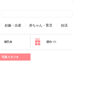
妊娠・出産
赤ちゃん・育児
妊活
離乳食
優待パス
写真スタジオ