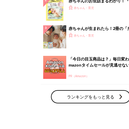
赤ちゃんのお世話まるわかり！『
てのひよこクラブ 夏号』〈巻頭
赤ちゃん・育児
集〉初めての授乳がうまくいく！
っぱい・ミルクの基本と夏のトラ
解決テク
赤ちゃんが生まれたら！2冊の「
ひよ」
赤ちゃん・育児
「今日の目玉商品は？」毎日変わ
mazonタイムセールが見逃せな
PR（Amazon）
ランキングをもっと見る