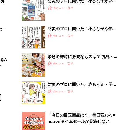
初め
防災のプロに聞いた！小さな子がいる
大特
家庭で、いますぐやっておくべき４つ
赤ちゃん・育児
 お
の備え
ブル
たま
防災のプロに聞いた！小さな子や赤ち
ゃんと避難する時に気をつけたい3つ
赤ちゃん・育児
のポイント
緊急避難時に必要なものは？ 乳児・
るA
幼児別の「避難用バッグ」を100均ア
赤ちゃん・育児
い
イテムだけでママライターがつくって
みた！
防災のプロに聞いた、赤ちゃん・子連
れの避難所ぐらし、知っておきたい３
赤ちゃん・育児
つのこと
「今日の目玉商品は？」毎日変わるA
mazonタイムセールが見逃せない