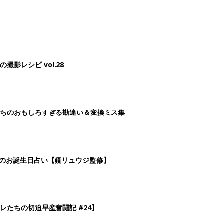
影レシピ vol.28
ちのおもしろすぎる勘違い＆変換ミス集
日のお誕生日占い【鏡リュウジ監修】
レたちの切迫早産奮闘記 #24】