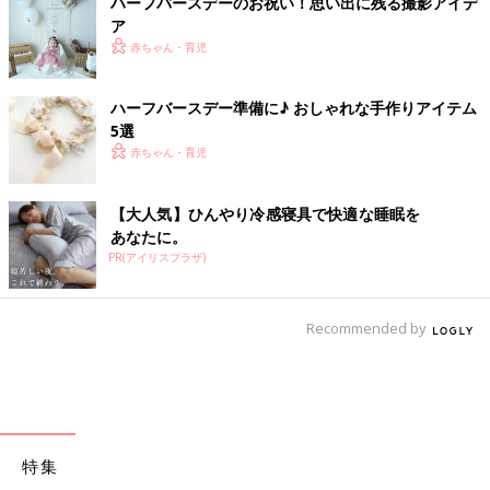
ハーフバースデーのお祝い！思い出に残る撮影アイデ
ア
赤ちゃん・育児
ハーフバースデー準備に♪ おしゃれな手作りアイテム
5選
赤ちゃん・育児
【大人気】ひんやり冷感寝具で快適な睡眠を
あなたに。
PR(アイリスプラザ)
Recommended by
特集