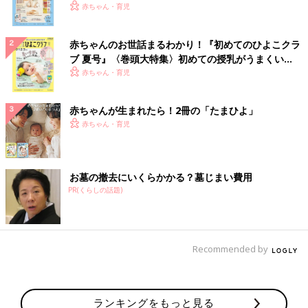
いっぱい！
赤ちゃん・育児
赤ちゃんのお世話まるわかり！『初めてのひよこクラ
ブ 夏号』〈巻頭大特集〉初めての授乳がうまくい
く！ おっぱい・ミルクの基本と夏のトラブル 解決テ
赤ちゃん・育児
ク
赤ちゃんが生まれたら！2冊の「たまひよ」
赤ちゃん・育児
お墓の撤去にいくらかかる？墓じまい費用
PR(くらしの話題)
Recommended by
ランキングをもっと見る