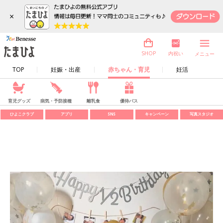
×
内祝い
SHOP
メニュー
TOP
妊娠・出産
赤ちゃん・育児
妊活
育児グッズ
病気・予防接種
離乳食
優待パス
ひよこクラブ
アプリ
SNS
キャンペーン
写真スタジオ