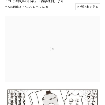
『ゴミ清掃員の日常』（講談社刊）より
▼
次の画像は下へスクロール (2/8)
▶
元記事を見る