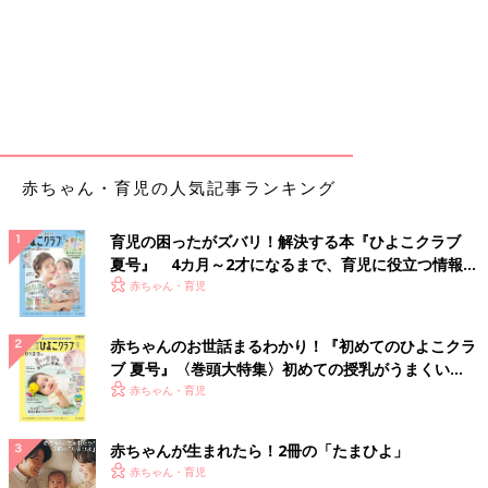
赤ちゃん・育児の人気記事ランキング
育児の困ったがズバリ！解決する本『ひよこクラブ
夏号』 4カ月～2才になるまで、育児に役立つ情報が
いっぱい！
赤ちゃん・育児
赤ちゃんのお世話まるわかり！『初めてのひよこクラ
ブ 夏号』〈巻頭大特集〉初めての授乳がうまくい
く！ おっぱい・ミルクの基本と夏のトラブル 解決テ
赤ちゃん・育児
ク
赤ちゃんが生まれたら！2冊の「たまひよ」
赤ちゃん・育児