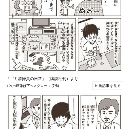
『ゴミ清掃員の日常』（講談社刊）より
▼
次の画像は下へスクロール (7/8)
▶
元記事を見る