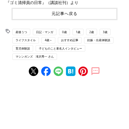
『ゴミ清掃員の日常』（講談社刊）より
元記事へ戻る
産後うつ
日記・マンガ
0歳
1歳
2歳
3歳
ライフスタイル
4歳～
おすすめ記事
妊娠・出産体験談
育児体験談
子どものこと著名人インタビュー
マシンガンズ 滝沢秀一 さん