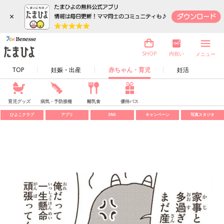
×
内祝い
SHOP
メニュー
TOP
妊娠・出産
赤ちゃん・育児
妊活
育児グッズ
病気・予防接種
離乳食
優待パス
ひよこクラブ
アプリ
SNS
キャンペーン
写真スタジオ