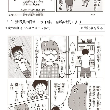
『ゴミ清掃員の日常 ミライ編』（講談社刊）より
▼
次の画像は下へスクロール (6/8)
▶
元記事を見る