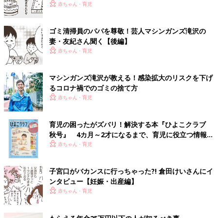
赤ちゃん・育児
ゴミ清掃員のパパを尊敬！芸人マシンガンズ滝沢の
妻・友紀さん聞く【後編】
赤ちゃん・育児
マシンガンズ滝沢が教える！感染拡大のリスクを下げ
るコロナ禍でのゴミの捨て方
赤ちゃん・育児
育児の困ったがズバリ！解決する本『ひよこクラブ
秋号』 4カ月～2才になるまで、育児に役立つ情報が
いっぱい！
赤ちゃん・育児
子宮口がバカンスに行っちゃった?! 倉田けいさんにイ
ンタビュー【妊娠・出産編】
赤ちゃん・育児