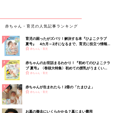
赤ちゃん・育児の人気記事ランキング
育児の困ったがズバリ！解決する本『ひよこクラブ
夏号』 4カ月～2才になるまで、育児に役立つ情報が
いっぱい！
赤ちゃん・育児
赤ちゃんのお世話まるわかり！『初めてのひよこクラ
ブ 夏号』〈巻頭大特集〉初めての授乳がうまくい
く！ おっぱい・ミルクの基本と夏のトラブル 解決テ
赤ちゃん・育児
ク
赤ちゃんが生まれたら！2冊の「たまひよ」
赤ちゃん・育児
お墓の撤去にいくらかかる？墓じまい費用