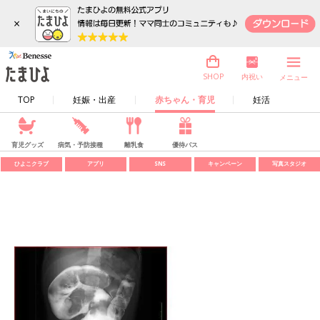
×
内祝い
SHOP
メニュー
TOP
妊娠・出産
赤ちゃん・育児
妊活
育児グッズ
病気・予防接種
離乳食
優待パス
ひよこクラブ
アプリ
SNS
キャンペーン
写真スタジオ