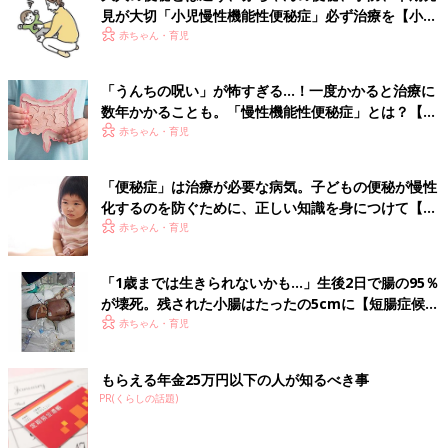
見が大切「小児慢性機能性便秘症」必ず治療を【小児
科医】
赤ちゃん・育児
「うんちの呪い」が怖すぎる…！一度かかると治療に
数年かかることも。「慢性機能性便秘症」とは？【専
門医】
赤ちゃん・育児
「便秘症」は治療が必要な病気。子どもの便秘が慢性
化するのを防ぐために、正しい知識を身につけて【専
門医】
赤ちゃん・育児
「1歳までは生きられないかも…」生後2日で腸の95％
が壊死。残された小腸はたったの5cmに【短腸症候
群・体験談】
赤ちゃん・育児
もらえる年金25万円以下の人が知るべき事
PR(くらしの話題)