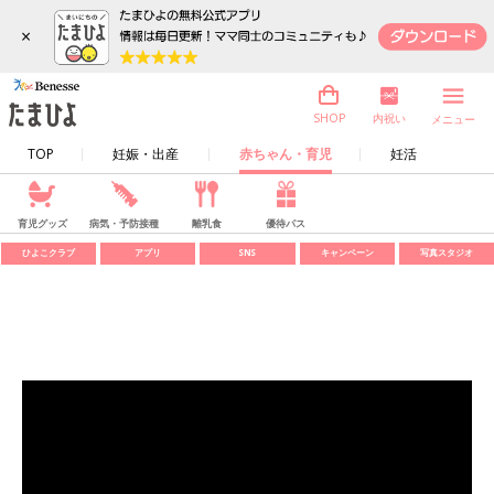
×
内祝い
SHOP
メニュー
TOP
妊娠・出産
赤ちゃん・育児
妊活
育児グッズ
病気・予防接種
離乳食
優待パス
ひよこクラブ
アプリ
SNS
キャンペーン
写真スタジオ