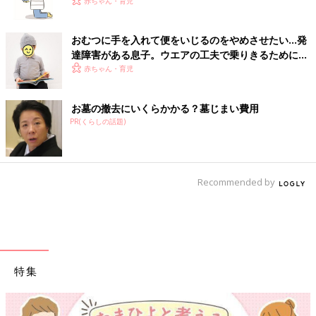
赤ちゃん・育児
おむつに手を入れて便をいじるのをやめさせたい…発
達障害がある息子。ウエアの工夫で乗りきるために
【体験談】
赤ちゃん・育児
お墓の撤去にいくらかかる？墓じまい費用
PR(くらしの話題)
Recommended by
特集