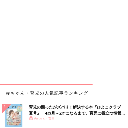
赤ちゃん・育児の人気記事ランキング
育児の困ったがズバリ！解決する本『ひよこクラブ
夏号』 4カ月～2才になるまで、育児に役立つ情報が
いっぱい！
赤ちゃん・育児