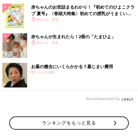
赤ちゃんのお世話まるわかり！『初めてのひよこクラ
ブ 夏号』〈巻頭大特集〉初めての授乳がうまくい
く！ おっぱい・ミルクの基本と夏のトラブル 解決テ
赤ちゃん・育児
ク
赤ちゃんが生まれたら！2冊の「たまひよ」
赤ちゃん・育児
お墓の撤去にいくらかかる？墓じまい費用
PR(くらしの話題)
Recommended by
ランキングをもっと見る