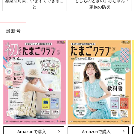
すぐできるこ
「もしものときの」赤ちゃん・
日本外来小児科学会
家族の防災
ト検討会
最新号
Amazonで購入
Amazonで購入