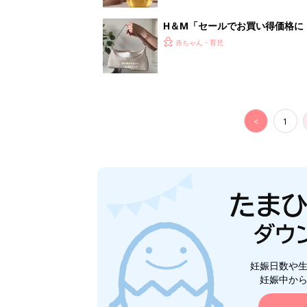
H＆М「セールでお買い得価格に
赤ちゃん・育児
<
1
妊娠日数や
妊娠中か