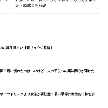
金・助成金を解説
日のお誕生日占い【鏡リュウジ監修】
育園生活に慣れたのはいいけど、夫の子供への興味関心が薄れた気
91』
ポーツドリンクより麦茶が要注意!? 暑い季節に衛生的に持ち歩
】