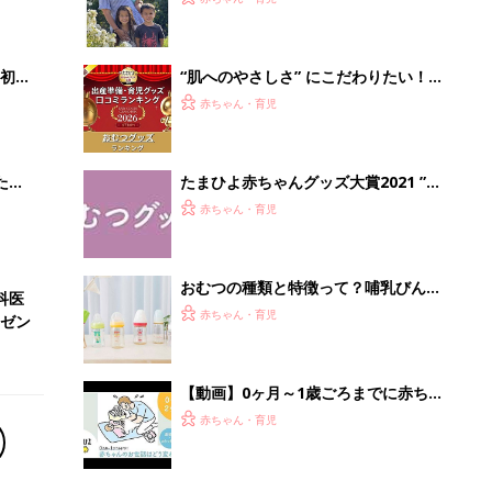
いっ
初め
“肌へのやさしさ” にこだわりたい！
大特
ママ・パパが選ぶおむつグッズ8選
赤ちゃん・育児
 お
【たまひよ 赤ちゃんグッズ大賞
ブル
2026】
たま
たまひよ赤ちゃんグッズ大賞2021 ”出
産準備ジャンル” おむつグッズラン
赤ちゃん・育児
キング
おむつの種類と特徴って？哺乳びんの
科医
素材や、タイプは？ 初めて妊婦さん
赤ちゃん・育児
ゼン
向けに基本を解説
【動画】0ヶ月～1歳ごろまでに赤ちゃ
んのお世話はどう変わる!? 着替え・お
赤ちゃん・育児
むつ替え編