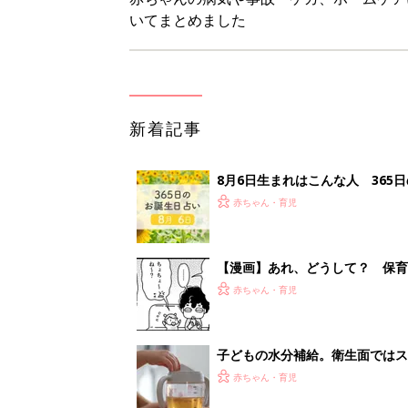
いてまとめました
新着記事
8月6日生まれはこんな人 365
赤ちゃん・育児
【漫画】あれ、どうして？ 保
がする……！『ふうふう子育て ＃
赤ちゃん・育児
子どもの水分補給。衛生面ではス
く3つのコツとは？【専門家監修
赤ちゃん・育児