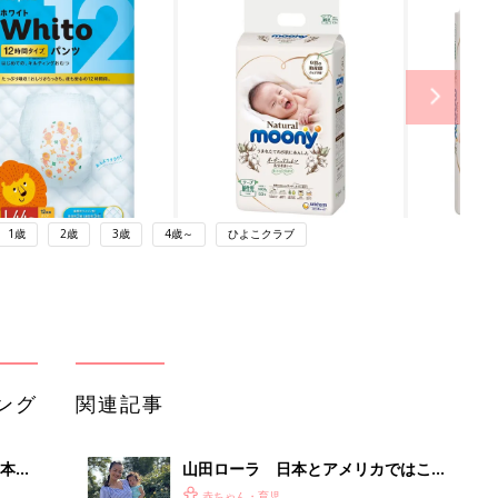
1歳
2歳
3歳
4歳～
ひよこクラブ
ング
関連記事
本
山田ローラ 日本とアメリカではこん
2才
なに違う！紙おむつ事情
赤ちゃん・育児