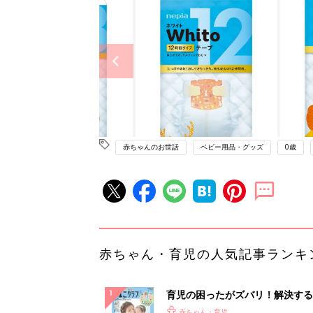
赤ちゃんのお世話
ベビー用品・グッズ
0歳
赤ちゃん・育児の人気記事ランキ
育児の困ったがズバリ！解決する
『ひよこクラブ 夏号』 4カ月～
赤ちゃん・育児