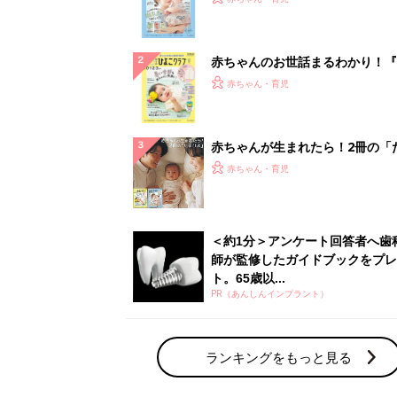
になるまで、育児に役立つ情報が
ぱい！
赤ちゃんのお世話まるわかり！『
てのひよこクラブ 夏号』〈巻頭
赤ちゃん・育児
集〉初めての授乳がうまくいく！
っぱい・ミルクの基本と夏のトラ
解決テク
赤ちゃんが生まれたら！2冊の「
ひよ」
赤ちゃん・育児
＜約1分＞アンケート回答者へ歯
師が監修したガイドブックをプレ
ト。65歳以...
PR（あんしんインプラント）
ランキングをもっと見る