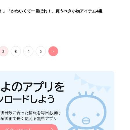
！」「かわいくて一目ぼれ！」買うべき小物アイテム4選
2
3
4
5
>
生後日数に合った情報を毎日お届け
ら産後まで長く使える無料アプリ
ダウンロード