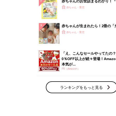
赤ちゃんのお世話まるわかり！『
てのひよこクラブ 夏号』〈巻頭
赤ちゃん・育児
集〉初めての授乳がうまくいく！
っぱい・ミルクの基本と夏のトラ
解決テク
赤ちゃんが生まれたら！2冊の「
ひよ」
赤ちゃん・育児
「え、こんなセールやってたの？
0％OFF以上が続々登場！Amazo
本気が...
PR（Amazon）
ランキングをもっと見る