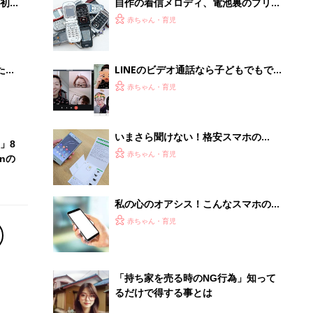
初め
自作の着信メロディ、電池裏のプリク
大特
ラ、ガラケー。懐かしい携帯電話の思
赤ちゃん・育児
 お
い出
ブル
たま
LINEのビデオ通話なら子どもでもでき
る！ZOOM以外でも簡単に繋がれる方
赤ちゃん・育児
法
いまさら聞けない！格安スマホの
」8
「SIM交換」どうやったらスムーズに
赤ちゃん・育児
nの
乗り換えられるの？
私の心のオアシス！こんなスマホの待
ち受け画面はアリ？ナシ？
赤ちゃん・育児
「持ち家を売る時のNG行為」知って
るだけで得する事とは