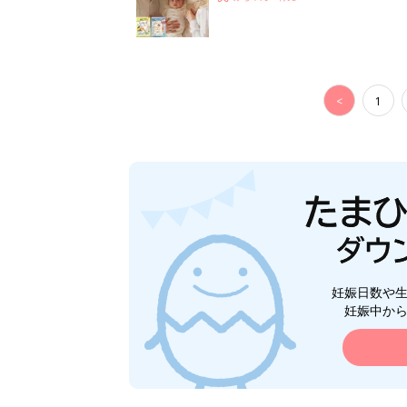
<
1
妊娠日数や
妊娠中か