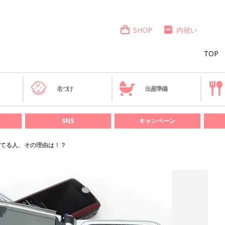
SHOP
内祝い
TOP
き
名づけ
出産準備
SNS
キャンペーン
てる人、その理由は！？