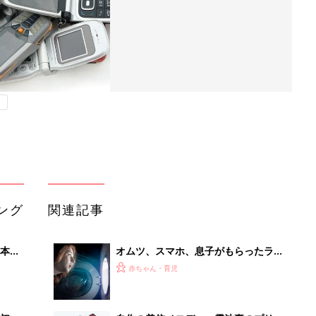
ング
関連記事
本
オムツ、スマホ、息子がもらったラブ
2才
レターなど。「うっかり洗濯機で洗っ
赤ちゃん・育児
いっ
てしまった物」ママたちの声