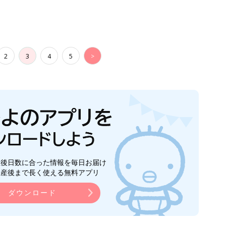
2
3
4
5
>
生後日数に合った情報を毎日お届け
ら産後まで長く使える無料アプリ
ダウンロード