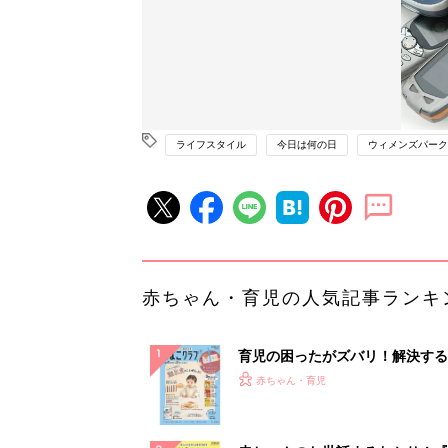
ライフスタイル
今日は何の日
ウィメンズパーク
赤ちゃん・育児の人気記事ランキ
育児の困ったがズバリ！解決する
『ひよこクラブ 秋号』 4カ月～
赤ちゃん・育児
になるまで、育児に役立つ情報が
ぱい！