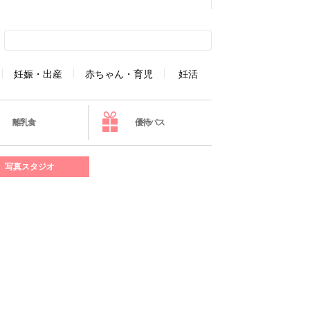
妊娠・出産
赤ちゃん・育児
妊活
離乳食
優待パス
写真スタジオ