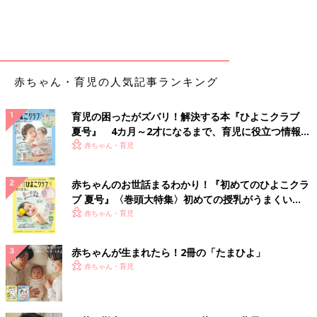
赤ちゃん・育児の人気記事ランキング
育児の困ったがズバリ！解決する本『ひよこクラブ
夏号』 4カ月～2才になるまで、育児に役立つ情報が
いっぱい！
赤ちゃん・育児
赤ちゃんのお世話まるわかり！『初めてのひよこクラ
ブ 夏号』〈巻頭大特集〉初めての授乳がうまくい
く！ おっぱい・ミルクの基本と夏のトラブル 解決テ
赤ちゃん・育児
ク
赤ちゃんが生まれたら！2冊の「たまひよ」
赤ちゃん・育児