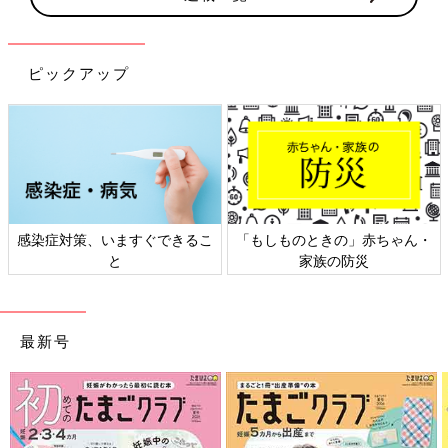
ピックアップ
ときの」赤ちゃん・
日本外来小児科学会リーフレッ
六星占術 細
家族の防災
ト検討会
最新号