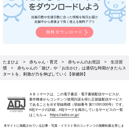
妊娠日数や生後日数に合った情報を毎日お届け
妊娠中から産後まで長く使える無料アプリ
無料ダウンロード
たまひよ
赤ちゃん・育児
赤ちゃんのお世話
生活習
慣
赤ちゃんの「遊び」や「お出かけ」は適切な時期がきたらス
タートを、刺激が力を伸ばしていく【保健師】
ＡＢＪマークは、この電子書店・電子書籍配信サービスが、
著作権者からコンテンツ使用許諾を得た正規版配信サービス
であることを示す登録商標（登録番号 第11091000号）です。
ABJマークの詳細、ABJマークを掲示しているサービスの一覧
はこちら→
https://aebs.or.jp/
本サイトに掲載されている記事・写真・イラスト等のコンテンツの無断転載を禁じま