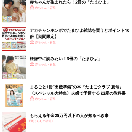
赤ちゃんが生まれたら！2冊の「たまひよ」
赤ちゃん・育児
アカチャンホンポでたまひよ雑誌を買うとポイント10
倍【期間限定】
赤ちゃん・育児
妊娠中に読みたい！3冊の「たまひよ」
赤ちゃん・育児
まるごと1冊“出産準備”の本『たまごクラブ 夏号』
〈スペシャル大特集〉夫婦で予習する 出産の教科書
赤ちゃん・育児
もらえる年金25万円以下の人が知るべき事
PR(くらしの話題)