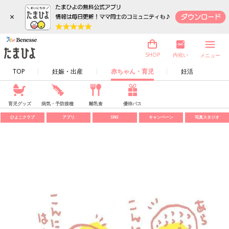
×
内祝い
SHOP
メニュー
TOP
妊娠・出産
赤ちゃん・育児
妊活
育児グッズ
病気・予防接種
離乳食
優待パス
ひよこクラブ
アプリ
SNS
キャンペーン
写真スタジオ